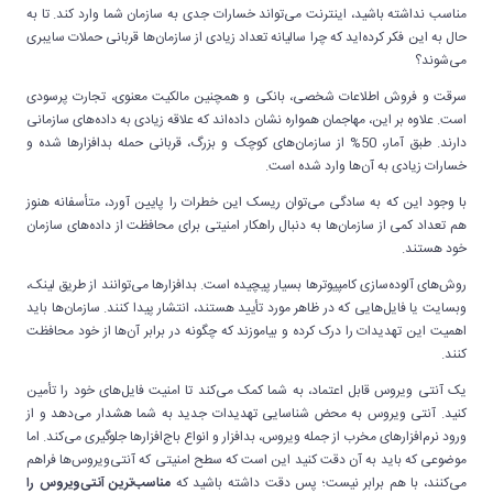
مناسب نداشته باشید، اینترنت می‌تواند خسارات جدی به سازمان شما وارد کند. تا به
حال به این فکر کرده‌اید که چرا سالیانه تعداد زیادی از سازمان‌ها قربانی حملات سایبری
می‌شوند؟
سرقت و فروش اطلاعات شخصی، بانکی و همچنین مالکیت معنوی، تجارت پرسودی
است. علاوه بر این، مهاجمان همواره نشان داده‌اند که علاقه زیادی به داده‌های سازمانی
دارند. طبق آمار، 50% از سازمان‌های کوچک و بزرگ، قربانی حمله بدافزارها شده و
خسارات زیادی به آن‌ها وارد شده است.
با وجود این که به سادگی می‌توان ریسک این خطرات را پایین آورد، متأسفانه هنوز
هم تعداد کمی از سازمان‌ها به دنبال راهکار امنیتی برای محافظت از داده‌های سازمان
خود هستند.
روش‌های آلوده‌سازی کامپیوترها بسیار پیچیده است. بدافزارها می‌توانند از طریق لینک‌،
وبسایت یا فایل‌هایی که در ظاهر مورد تأیید هستند، انتشار پیدا کنند. سازمان‌ها باید
اهمیت این تهدیدات را درک کرده و بیاموزند که چگونه در برابر آن‌ها از خود محافظت
کنند.
یک آنتی ویروس قابل اعتماد، به شما کمک می‌کند تا امنیت فایل‌های خود را تأمین
کنید. آنتی ویروس به محض شناسایی تهدیدات جدید به شما هشدار می‌دهد و از
ورود نرم‌افزارهای مخرب از جمله ویروس‌، بدافزار و انواع باج‌افزارها جلوگیری می‌کند. اما
موضوعی که باید به آن دقت کنید این است که سطح امنیتی که آنتی‌ویروس‌ها فراهم
می‌کنند، با هم برابر نیست؛ پس دقت داشته باشید که
مناسب‌ترین آنتی‌ویروس را