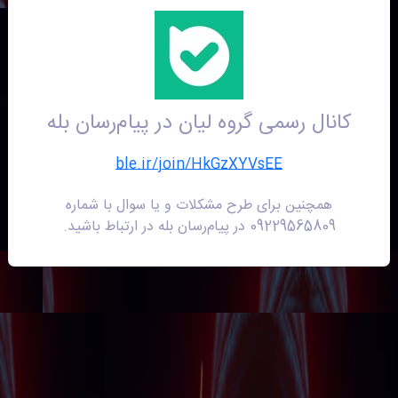
❯
❮
کانال رسمی گروه لیان در پیام‌رسان بله
ble.ir/join/HkGzXYVsEE
همچنین برای طرح مشکلات و یا سوال با شماره
09229565809 در پیام‌رسان بله در ارتباط باشید.