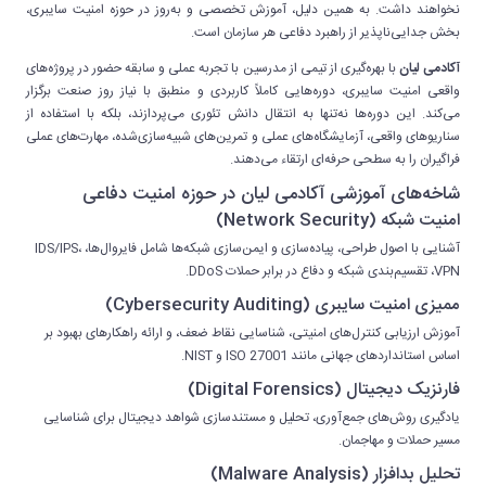
نخواهند داشت. به همین دلیل، آموزش تخصصی و به‌روز در حوزه امنیت سایبری،
بخش جدایی‌ناپذیر از راهبرد دفاعی هر سازمان است.
آکادمی لیان
با بهره‌گیری از تیمی از مدرسین با تجربه عملی و سابقه حضور در پروژه‌های
واقعی امنیت سایبری، دوره‌هایی کاملاً کاربردی و منطبق با نیاز روز صنعت برگزار
می‌کند. این دوره‌ها نه‌تنها به انتقال دانش تئوری می‌پردازند، بلکه با استفاده از
سناریوهای واقعی، آزمایشگاه‌های عملی و تمرین‌های شبیه‌سازی‌شده، مهارت‌های عملی
فراگیران را به سطحی حرفه‌ای ارتقاء می‌دهند.
شاخه‌های آموزشی آکادمی لیان در حوزه امنیت دفاعی
امنیت شبکه (Network Security)
آشنایی با اصول طراحی، پیاده‌سازی و ایمن‌سازی شبکه‌ها شامل فایروال‌ها، IDS/IPS،
VPN، تقسیم‌بندی شبکه و دفاع در برابر حملات DDoS.
ممیزی امنیت سایبری (Cybersecurity Auditing)
آموزش ارزیابی کنترل‌های امنیتی، شناسایی نقاط ضعف، و ارائه راهکارهای بهبود بر
اساس استانداردهای جهانی مانند ISO 27001 و NIST.
فارنزیک دیجیتال (Digital Forensics)
یادگیری روش‌های جمع‌آوری، تحلیل و مستندسازی شواهد دیجیتال برای شناسایی
مسیر حملات و مهاجمان.
تحلیل بدافزار (Malware Analysis)