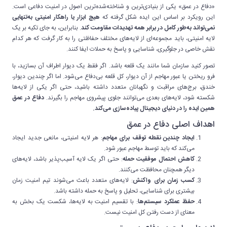
«دفاع در عمق» یکی از بنیادی‌ترین و شناخته‌شده‌ترین اصول در امنیت دفاعی است.
این رویکرد بر اساس این ایده شکل گرفته که
هیچ ابزار یا راهکار امنیتی به‌تنهایی
نمی‌تواند به‌طور کامل در برابر همه تهدیدات مقاومت کند
. بنابراین، به جای تکیه بر یک
لایه امنیتی، باید مجموعه‌ای از لایه‌های مختلف حفاظتی را به کار گرفت که هر کدام
نقش خاصی در جلوگیری، شناسایی و پاسخ به حملات ایفا کنند.
تصور کنید سازمان شما مانند یک قلعه باشد. اگر فقط یک دیوار اطراف آن بسازید، با
فرو ریختن یا عبور مهاجم از آن دیوار، کل قلعه بی‌دفاع می‌شود. اما اگر چندین دیوار،
خندق، برج‌های مراقبت و نگهبانان متعدد داشته باشید، حتی اگر یکی از لایه‌ها
شکسته شود، لایه‌های بعدی می‌توانند جلوی پیشروی مهاجم را بگیرند.
دفاع در عمق
همین ایده را در دنیای دیجیتال پیاده‌سازی می‌کند.
اهداف اصلی دفاع در عمق
ایجاد چندین نقطه توقف برای مهاجم
: هر لایه امنیتی، مانعی جدید ایجاد
می‌کند که باید توسط مهاجم عبور شود.
کاهش احتمال موفقیت حمله
: حتی اگر یک لایه آسیب‌پذیر باشد، لایه‌های
دیگر همچنان محافظت می‌کنند.
کسب زمان برای واکنش
: لایه‌های متعدد باعث می‌شوند تیم امنیت زمان
بیشتری برای شناسایی، تحلیل و پاسخ به حمله داشته باشد.
حفظ عملکرد سیستم‌ها
: با تقسیم امنیت به لایه‌ها، شکست یک بخش به
معنای از دست رفتن کل امنیت نیست.