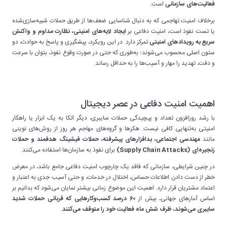
فعالیت‌های سازمانی
است.
برخلاف امنیت تهاجمی که به دنبال شناسایی ضعف‌ها از طریق حملات شبیه‌سازی‌شده
یا تست نفوذ است، امنیت دفاعی بر
ایجاد لایه‌های امنیتی، نظارت مداوم و واکنش
سریع به رویدادهای امنیتی
تمرکز دارد. در این رویکرد، پیشگیری و پاسخ به حوادث، دو
ستون اصلی محسوب می‌شوند؛ به‌طوری که حتی در صورت وقوع نفوذ، بتوان با سرعت
و دقت، تهدید را مهار و آسیب‌ها را به حداقل رساند.
اهمیت امنیت دفاعی در عصر دیجیتال
با رشد روزافزون تعداد و پیچیدگی حملات سایبری، دیگر اتکا به یک ابزار یا راهکار
امنیتی به‌تنهایی کافی نیست. هکرها و گروه‌های مهاجم هر روز از روش‌های نوینی
مانند
مهندسی اجتماعی، بدافزارهای پیشرفته، حملات فیشینگ هدفمند و حملات
زنجیره‌ای (Supply Chain Attacks)
برای نفوذ به سازمان‌ها استفاده می‌کنند.
در چنین شرایطی، سازمانی که فاقد یک چارچوب امنیت دفاعی جامع باشد، در معرض
خطر از دست دادن اطلاعات حساس، اختلال در خدمات، و حتی آسیب جدی به اعتبار و
اعتماد مشتریان قرار دارد. اهمیت این موضوع زمانی بیشتر نمایان می‌شود که بدانیم بر
اساس آمارهای جهانی، بیش از
۶۰ درصد کسب‌وکارهایی که قربانی حملات شدید
سایبری می‌شوند، ظرف شش ماه فعالیت خود را متوقف می‌کنند
.