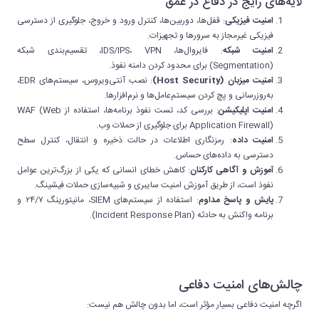
لایه‌های رایج در دفاع در عمق
امنیت فیزیکی
: قفل‌ها، دوربین‌ها، کنترل ورود و خروج، جلوگیری از دسترسی
فیزیکی غیرمجاز به سرورها و تجهیزات.
امنیت شبکه
: فایروال‌ها، IDS/IPS، VPN، تقسیم‌بندی شبکه
(Segmentation) برای محدود کردن دامنه نفوذ.
امنیت میزبان (Host Security)
: نصب آنتی‌ویروس، سیستم‌های EDR،
به‌روزرسانی و پچ کردن سیستم‌عامل‌ها و نرم‌افزارها.
امنیت اپلیکیشن
: بررسی کد، تست نفوذ برنامه‌ها، استفاده از WAF (Web
Application Firewall) برای جلوگیری از حملات وب.
امنیت داده
: رمزنگاری اطلاعات در حالت ذخیره و انتقال، کنترل سطح
دسترسی به داده‌های حساس.
آموزش و آگاهی کارکنان
: کاهش خطای انسانی که یکی از بزرگ‌ترین عوامل
نفوذ است، از طریق آموزش امنیت سایبری و شبیه‌سازی حملات فیشینگ.
پایش و پاسخ مداوم
: استفاده از سیستم‌های SIEM، مانیتورینگ ۲۴/۷ و
برنامه واکنش به حادثه (Incident Response Plan).
چالش‌های امنیت دفاعی
اگرچه امنیت دفاعی بسیار مؤثر است، اما بدون چالش هم نیست: