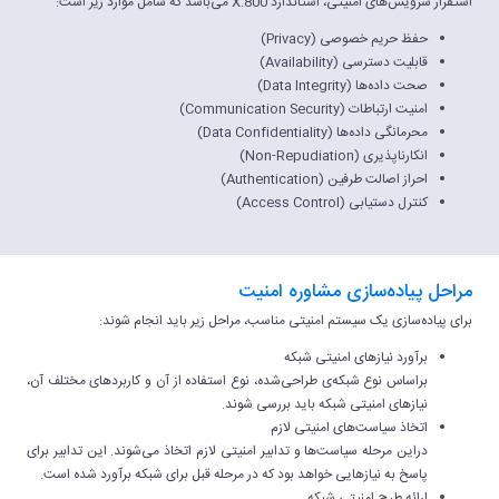
استقرار سرویس‌های امنیتی، استاندارد X.800 می‌باشد که شامل موارد زیر است:
حفظ حریم خصوصی (Privacy)
قابلیت دسترسی (Availability)
صحت داده‌ها (Data Integrity)
امنیت ارتباطات (Communication Security)
محرمانگی داده‌ها (Data Confidentiality)
انکارناپذیری (Non-Repudiation)
احراز اصالت طرفین (Authentication)
کنترل دستیابی (Access Control)
مراحل پیاده‌سازی مشاوره امنیت
برای پیاده‌سازی یک سیستم امنیتی مناسب، مراحل زیر باید انجام شوند:
برآورد نیازهای امنیتی شبکه
براساس نوع شبکه‌ی طراحی‌شده، نوع استفاده از آن و کاربردهای مختلف آن،
نیازهای امنیتی شبکه باید بررسی شوند.
اتخاذ سیاست‌های امنیتی لازم
دراین مرحله سیاست‌ها و تدابیر امنیتی لازم اتخاذ می‌شوند. این تدابیر برای
پاسخ به نیازهایی خواهد بود که در مرحله قبل برای شبکه برآورد شده است.
ارائه طرح امنیتی شبکه