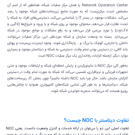
Network Operation Center یا همان مرکز عملیات شبکه، همانطور که از اسم آن
مشخص است، مرکزی‌ست که به صورت جامع زیرساخت‌های شبکه موجود را رصد
می‌کند. مشکلات موجود در بستر IT را شناسایی می‌کند، دسترسی‌های افراد به شبکه را
تحت نظارت قرار می‌دهد، محتوای موجود بر روی شبکه و یا ورود و خروج‌ها (لاگین و
لاگ‌اوت) را مورد بررسی قرار می‌دهد و به رفع مشکلات و موانع موجود در شبکه
می‌پردازد. بسته به وسعت سازمان و شبکه موردنظر، این مراکز عملیات می‌توانند
داخلی یا خارجی، کوچک یا بزرگ و... پایه‌گذاری شوند. وجود اینترنت پرسرعت و پهنای
باند کافی، در دسترس بودن تمام وقت، دسترسی به شبکه و دیتاسنتر موجود و بسیاری
موارد دیگر، ازجمله الزامات راه‌اندازی یک مرکز عملیات NOC است.
به‌طور کلی مرکز NOC با مانیتورکردن و پایش لحظه‌ای شبکه و ارتباطات موجود و حتی
تجهیزات فیزیکی و نرم‌افزاری، تضمین می‌کند که شبکه به صورت تمام وقت در دسترس
کارکنان سازمان باشد. حال چرا باید NOC داشته باشیم؟ چون بخش IT، زیرساخت‌های
شبکه، دیتاسنترها و به طور کلی تمامی شبکه‌های کامپیوتری همواره با چالش‌هایی
روبرو هستند که می‌توانند منجربه خوابیدن شبکه شوند.
تفاوت دیتاسنتر با NOC چیست؟
تفاوت اصلی این دو را می‌توان در ارائه خدمات و کنترل وضعیت دانست. یعنی NOC
راه‌اندازی می‌شود تا مدیریت و کنترل زیرساخت شبکه صورت بگیرد، و دیتاسنتر به وجود