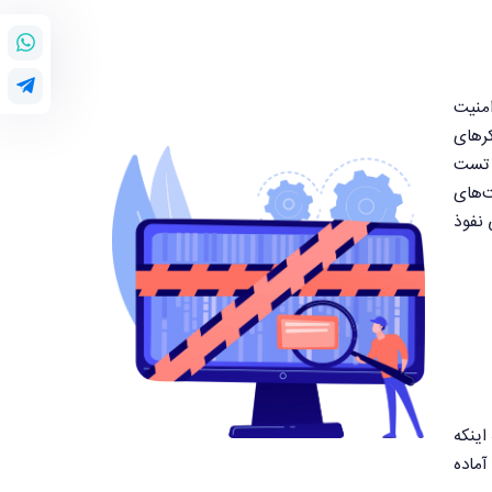
مات امنیت
کرهای
در تست
دارد بین‌المللی مانند OWASP یا NIST، زیرساخت‌های
 نفوذ
اینکه
آماده