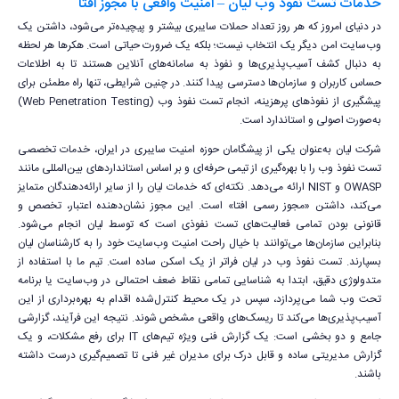
خدمات تست نفوذ وب لیان – امنیت واقعی با مجوز افتا
در دنیای امروز که هر روز تعداد حملات سایبری بیشتر و پیچیده‌تر می‌شود، داشتن یک
وب‌سایت امن دیگر یک انتخاب نیست؛ بلکه یک ضرورت حیاتی است. هکرها هر لحظه
به دنبال کشف آسیب‌پذیری‌ها و نفوذ به سامانه‌های آنلاین هستند تا به اطلاعات
حساس کاربران و سازمان‌ها دسترسی پیدا کنند. در چنین شرایطی، تنها راه مطمئن برای
پیشگیری از نفوذهای پرهزینه، انجام تست نفوذ وب (Web Penetration Testing)
به‌صورت اصولی و استاندارد است.
شرکت لیان به‌عنوان یکی از پیشگامان حوزه امنیت سایبری در ایران، خدمات تخصصی
تست نفوذ وب را با بهره‌گیری از تیمی حرفه‌ای و بر اساس استانداردهای بین‌المللی مانند
OWASP و NIST ارائه می‌دهد. نکته‌ای که خدمات لیان را از سایر ارائه‌دهندگان متمایز
می‌کند، داشتن «مجوز رسمی افتا» است. این مجوز نشان‌دهنده اعتبار، تخصص و
قانونی بودن تمامی فعالیت‌های تست نفوذی است که توسط لیان انجام می‌شود.
بنابراین سازمان‌ها می‌توانند با خیال راحت امنیت وب‌سایت خود را به کارشناسان لیان
بسپارند. تست نفوذ وب در لیان فراتر از یک اسکن ساده است. تیم ما با استفاده از
متدولوژی دقیق، ابتدا به شناسایی تمامی نقاط ضعف احتمالی در وب‌سایت یا برنامه
تحت وب شما می‌پردازد، سپس در یک محیط کنترل‌شده اقدام به بهره‌برداری از این
آسیب‌پذیری‌ها می‌کند تا ریسک‌های واقعی مشخص شوند. نتیجه این فرآیند، گزارشی
جامع و دو بخشی است: یک گزارش فنی ویژه تیم‌های IT برای رفع مشکلات، و یک
گزارش مدیریتی ساده و قابل درک برای مدیران غیر فنی تا تصمیم‌گیری درست داشته
باشند.