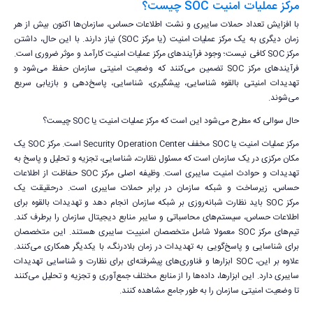
مرکز عملیات امنیت SOC چیست؟
با افزایش تعداد حملات سایبری و نشت اطلاعات حساس، سازمان‌ها اکنون بیش از هر
زمان دیگری به یک مرکز عملیات امنیت (یا مرکز SOC) نیاز دارند. با این حال، داشتن
مرکز SOC کافی نیست؛ وجود فرآیندهای مرکز عملیات امنیت کارآمد و موثر ضروری است.
فرآیندهای مرکز SOC تضمین می‌کنند که وضعیت امنیتی سازمان حفظ می‌شود و
تهدیدات امنیتی بالقوه شناسایی، پیشگیری، شناسایی، پاسخ‌دهی و بازیابی سریع
می‌شوند.
حال سوالی که مطرح می‌شود این است که مرکز عملیات امنیت یا SOC چیست؟
مرکز عملیات امنیت یا SOC مخفف Security Operation Center است. مرکز SOC یک
مکان مرکزی در یک سازمان است که مسئول نظارت، شناسایی، تجزیه و تحلیل و پاسخ به
تهدیدات و حوادث امنیت سایبری است. وظیفه اصلی مرکز SOC حفاظت از اطلاعات
حساس، زیرساخت و شبکه سازمان در برابر حملات سایبری است. درحقیقت یک
مرکز SOC باید نظارت شبانه‌روزی بر شبکه سازمان انجام دهد و تهدیدات بالقوه برای
اطلاعات حساس، سیستم‌های محاسباتی و سایبر منابع دیجیتال سازمان را برطرف کند.
تیم‌های مرکز SOC معمولا شامل متخصصان امنییت سایبری هستند. این متخصصان
برای شناسایی و پاسخ‌گویی به تهدیدات در زمان بلادرنگ، با یکدیگر همکاری می‌کنند.
علاوه بر این، SOC ابزارها و فناوری‌های پیشرفته‌ای برای نظارت و شناسایی تهدیدات
سایبری دارد. این ابزارها، داده‌ها را از منابع مختلف جمع‌آوری و تجزیه و تحلیل می‌کنند
تا وضعیت امنیتی سازمان را به طور جامع مشاهده کنند.