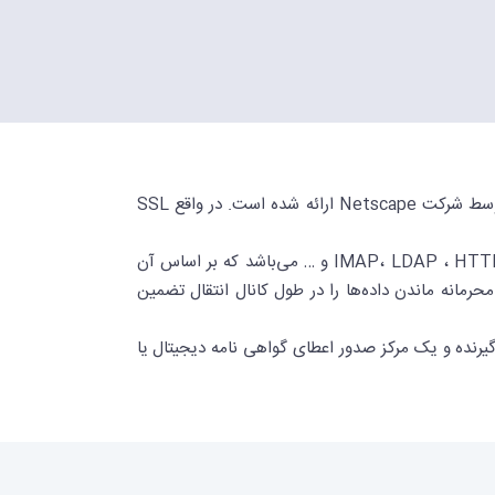
SSL یا Secure Socket Layer راه حلی جهت برقراری ارتباط ایمن میان یک سرویس دهنده و یک سرویس گیرنده است که توسط شرکت Netscape ارائه شده است. در واقع SSL
مزیت استفاده از این پروتکل، بهره گیری از موارد امنیتی تعبیه شده آن برای امن کردن پروتکل‌های غیر ایمن لایه کاربردی نظیر IMAP، LDAP ، HTTP و … می‌باشد که بر اساس آن
محرمانه ماندن داده‌ها را در طول کانال انتقال تضمین
ای سرویس دهنده و دیگری برای سرویس گیرنده و یک مرکز صدور اعطای گواهی نامه دیجیتال یا