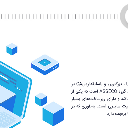
شرکتcertum تحت عنوان Unizeto Technologies-SA ، بزرگترین و باسابقه‌ترینCA در
کشور لهستان می‌باشد. این شرکت یکی از زیر مجموعه‌های گروه ASSECO است که یکی از
باشد و دارای زیرساخت‌های بسیار
قوی جهت تولید محصولات و خدمات تصدیق هویت و امنیت سایبری است. به‌‎طوری که در