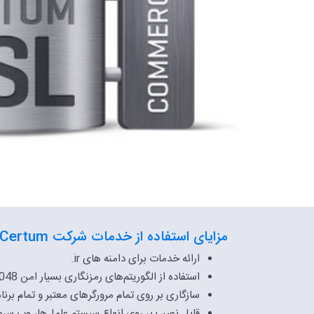
مزایای استفاده از خدمات شرکت Certum
ارائه خدمات برای دامنه های ir.
استفاده از الگوریتم‌های رمزنگاری بسیار امن SHA2 – 256 bit Encryption – RSA 2048
سازگاری بر روی تمام مرورگرهای معتبر و تمام برن
قابل نصب بر روی انواع سیستم عامل‌ها، وب سرورها،WAF ،Firewall و ge