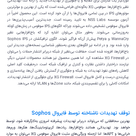
موردنیاز یک سازمان برای مقابله و یا جلوگیری از تهدیدات جدید را ارائه کند؛ تهدیداتی
نظیر باج‌افزارها. سوفوس XG به‌گونه‌ای طراحی‌شده است که یکی از بهترین و موثرترین
موتورهای IPS در بین تمامی فایروال‌ها را از آن خود کرده است. این محصول اخیراً در
آزمون موسسه NSS Labs به تایید رسیده است. جدیدترین آسیب‌پذیری‌ها در
فایروال سوفوس تشخیص داده می‌شوند چراکه الگوهای IPS سوفوس در زمان‌های کوتاه
به‌روزرسانی می‌شوند. به‌طور مثال می‌توان اشاره کرد که باج‌افزارهایی نظیر
WannaCry و Petya پیش‌از آن‌که فراگیر شوند، الگوی ترافیکشان در Sophos IPS
وارد شده بود. و در ادامه نیز الگوهای بعدی به‌منظور شناسایی نسخه‌های جدیدتر این
باج‌افزارها، افزوده شده است. حفاظت بی‌نظیر از شبکه دربرابر انتشار حملات را می‌توان
در XG Firewall مشاهده کرد. اما همین محصول نیز همانند محصولات امنیتی دیگر،
نیازمند دراختیار داشتن نظارت و کنترل بر ترافیک شبکه است. درحقیقت کلید اصلی
کاهش راه‌های نفوذ تهدیدات به شبکه و جلوگیری از گسترش یافتن آن‌ها، پیاده‌سازی و
پیکربندی درست و کامل فایروال است. XG Firewall برای جلوگیری از انتشار تهدیدات،
امکانات کاملی را برای تقسیم‌بندی شبکه، مانند Zoneها و VLAN ارائه می‌دهد.
توقف تهدیدات ناشناخته توسط فایروال Sophos
بهترین محافظتی که می‌تواند دربرابر تهدیدات پیشرفته امروزی به‌کارگرفته شود، توسط
خواهد بود. تهدیداتی همانند باج‌افزارها، ربات‌ها، کریپتوماینینگ‌ها، هکرها، ورم‌ها،
خرابی‌ها و APTها. اما ازجمله ویژگی‌های مثبت فایروال سوفوس XG می‌توان به موارد