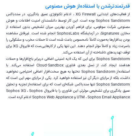
قدرتمندترشدن با استفاده‌از هوش مصنوعی
از فعالیت‌های ابتدایی XG Firewall ، ادغام تکنولوژی عمیق یادگیری، در سندباکس
Sophos Sandstorm بوده است. این کار توسط دانشمندان امنیت اطلاعات و هوش
مصنوعی شرکت سوفوس، برای فراهم آوردن بهترین میزان تشخیص بدون استفاده از
مخازن Signatures، در آزمایشگاه SophosLabs انجام شده است. غیرقابل مشاهده
بودن بدافزارها به‌صورت کاملاً نامحسوس باعث شده است تا حملات مخرب و مشکوکی را
باسرعت زیاد و کاملاً موثر انجام دهند. این تنها یکی از کار‌هایی‌ست که فایروال XG برای
توقف تهدیدهای ناشناخته از آن استفاده می‌کند.
Sophos Sandstorm برای این که یک لایه امنیتی اضافی دربرابر باج‌افزارها و حملات
هدفمند ایجاد کند، از نسل بعدی فناوری Cloud-Sandbox استفاده می‌کند. با
استفاده‌از Sophos Sandstorm نه‌تنها به هیچ سخت‌افزار اضافی احتیاجی نخواهید
داشت، بلکه از مزایای دیگر آن نیز استفاده خواهید کرد. یکی از مزایای مهم این است که
Sophos Sandstorm تنها سندباکس شبکه‌ای است که برای استفاده‌از تجزیه و تحلیل
عمیق یادگیری برای تشخیص موثرتر، این فناوری را با فایروال Sophos XG ، Sophos
UTM ، Sophos Email Appliance و Sophos Web Appliance ادغام کرده است.