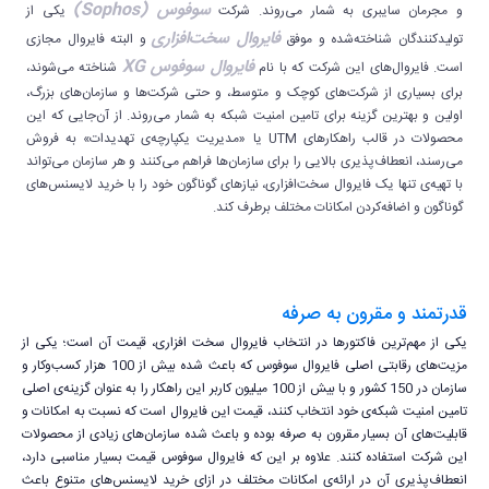
سوفوس (Sophos)
و مجرمان سایبری به شمار می‌روند. شرکت
یکی از
فایروال سخت‌افزاری
تولیدکنندگان شناخته‌شده و موفق
و البته فایروال مجازی
فایروال سوفوس XG
است. فایروال‌های این شرکت که با نام
شناخته می‌شوند،
برای بسیاری از شرکت‌های کوچک و متوسط، و حتی شرکت‌ها و سازمان‌های بزرگ،
اولین و بهترین گزینه برای تامین امنیت شبکه به شمار می‌روند. از آن‌جایی که این
محصولات در قالب راهکارهای UTM یا «مدیریت یکپارچه‌ی تهدیدات» به فروش
می‌رسند، انعطاف‌پذیری بالایی را برای سازمان‌ها فراهم می‌کنند و هر سازمان می‌تواند
با تهیه‌ی تنها یک فایروال سخت‌افزاری، نیازهای گوناگون خود را با خرید لایسنس‌های
گوناگون و اضافه‌کردن امکانات مختلف برطرف کند.
قدرتمند و مقرون به صرفه
یکی از مهم‌ترین فاکتورها در انتخاب فایروال سخت افزاری، قیمت آن است؛ یکی از
مزیت‌های رقابتی اصلی فایروال سوفوس که باعث شده بیش از 100 هزار کسب‌وکار و
سازمان در 150 کشور و با بیش از 100 میلیون کاربر این راهکار را به عنوان گزینه‌ی اصلی
تامین امنیت شبکه‌ی خود انتخاب کنند، قیمت این فایروال است که نسبت به امکانات و
قابلیت‌های آن بسیار مقرون به صرفه بوده و باعث شده سازمان‌های زیادی از محصولات
این شرکت استفاده کنند. علاوه بر این که فایروال سوفوس قیمت بسیار مناسبی دارد،
انعطاف‌پذیری آن در ارائه‌ی امکانات مختلف در ازای خرید لایسنس‌های متنوع باعث