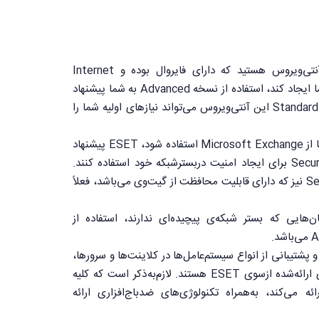
اگر به دنبال نسخه‌ای از این آنتی‌ویروس هستید که دارای فایروال بوده و Internet
Security را دربسترشبکه برای شما ایجاد کند، استفاده از نسخه Advanced به شما پیشنهاد
می‌شود. در غیر این‌صورت نسخه Standard این آنتی‌ویروس می‌تواند نیازهای اولیه شما را
در بخش دیگر نیز اگر در سازمان‌ها از Microsoft Exchange استفاده شود، ESET پیشنهاد
می‌کند که از پکیج Secure Business برای ایجاد امنیت دربسترشبکه خود استفاده کنند.
پکیج آخر با نام Secure Interprise نیز که دارای قابلیت محافظت از گیت‌وی می‌باشد، فعلاً
‌هایی که بستر شبکه‌ی پیچیده‌ای ندارند، استفاده از
پشتیبانی از انواع سیستم‌عامل‌ها در کلاینت‌ها و سرورها،
از جمله مزیت‌های کلیه پکیج‌های ارائه‌شده ازسوی ESET هستند. لازم‌به‌ذکر است که کلیه
کارهای امنیتی که ESET ارائه می‌کند، به‌همراه تکنولوژی‌های ضد‌باج‌افزاری ارائه