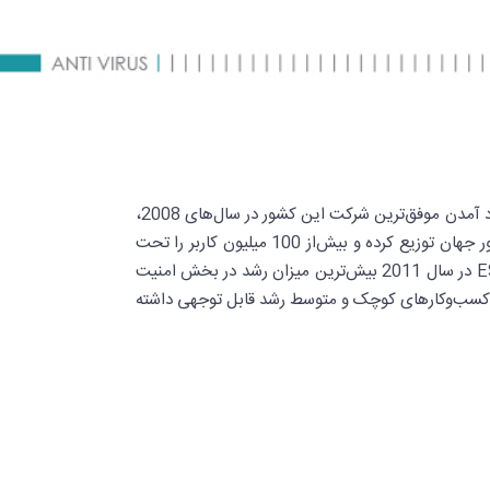
شرکت ESET فعالیت خود را در زمینه IT ، از سال 1992 شروع کرده است. ادغام دو شرکت خصوصی در کشور اسلواکی باعث به‌وجود آمدن موفق‌ترین شرکت این کشور در سال‌های 2008،
2009 و 2010 شد. شعبه‌های شرکت ESET در کشورهای بزرگ و کوچک دنیا، توانسته‌اند محصولات ESET را در بیش‌از 180 کشور جهان توزیع کرده و بیش‌از 100 میلیون کاربر را تحت
پوشش خود قرار دهند. طبق گزارش‌های گارتنر، که در زمینه تحقیق، پژوهش و مشاوره فناوری اطلاعات فعالیت می‌کند، شرکت ESET در سال 2011 بیش‌ترین میزان رشد در بخش امنیت
قا، اروپای غربی، آمریکای شمالی و... آنتی‌ویروس ESET توانسته است در بخش کسب‌وکارهای کوچک و متوسط رشد قابل توجهی داشته