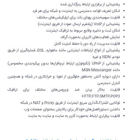
پشتیبانی از برقراری ارتباط رمزگذاری شده
امکان تعریف قواعد دسترسی به اینترنت و شبکه برای هر فرد
قابلیت سهمیه‌بندی پهنای باند برای اپلیکیشن‌های مختلف
پشتیبانی از VoIP (پلتفرم ارسال صوت از طریق اینترنت)
امکان ثبت و ذخیره وقایع مربوط به ترافیک اینترنت
نمایش فعالیت‌های کاربران به‌صورت گراف
قابلیت مدیریت از راه دور با حفظ امنیت کامل
پشتیبانی از انواع ارتباطات اینترنتی مانند ماهواره، DSL، شماره‌گیری از طریق
مودم، ISDN و غیره
پشتیبانی از UPnP (تکنولوژی ارتباط نرم‌افزارها بدون پیکره‌بندی مخصوص)
مانند MSN Messanger
دارای دیواره آتش به‌منظور جلوگیری از نفوذ و خرابکاری در شبکه و همچنین
کنترل دسترسی
قابلیت به‌کار بردن ضد ویروس‌های مختلف برای ترافیک
HTTP,FTP,SMTP,POP3
توانایی اشتراک‌گذاری سریع اینترنت از طریق Proxy و NAT در شبکه
داشتن دستورالعمل‌های خودکار برای پالایش محتوای صفحات وب
قابلیت برقراری ارتباط به‌صورت کاربر به سایت و سایت به سایت