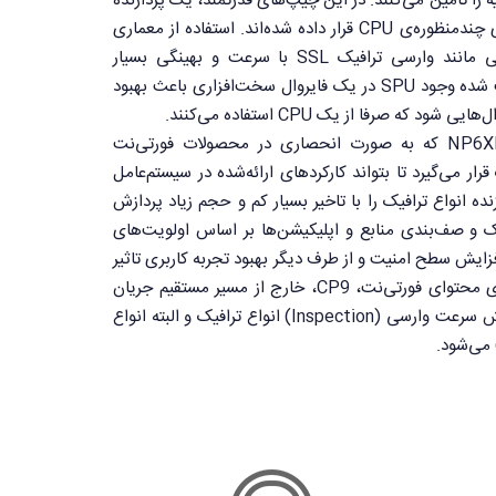
 را تامین می‌کنند. در این چیپ‌های قدرتمند، یک پردازنده
با معماری ASIC و یک پردازنده‌ی چندمنظوره‌ی CPU قرار داده شده‌اند. استفاده از معماری
ASIC باعث می‌شود عملیات‌هایی مانند وارسی ترافیک SSL با سرعت و بهینگی بسیار
بیشتری انجام شود و همین باعث شده وجود SPU در یک فایروال سخت‌افزاری باعث بهبود
نند.
پردازنده‌ی قدرتمند شبکه‌ی NP6XLite که به صورت انحصاری در محصولات فورتی‌نت
رار می‌گیرد تا بتواند کارکردهای ارائه‌شده در سیستم‌عامل
پردازنده انواع ترافیک را با تاخیر بسیار کم و حجم زیاد پردازش
ک و صف‌بندی منابع و اپلیکیشن‌ها بر اساس اولویت‌های
افزایش سطح امنیت و از طرف دیگر بهبود تجربه کاربری تاثیر
فراوانی دارند. پردازنده‌ی انحصاری محتوای فورتی‌نت، CP9، خارج از مسیر مستقیم جریان
ترافیک قرار می‌گیرد و باعث افزایش سرعت وارسی (Inspection) انواع ترافیک و البته انواع
 می‌شود.