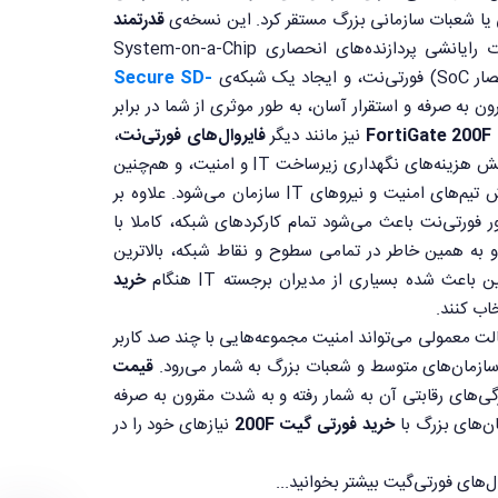
ی یا شعبات سازمانی بزرگ مستقر کرد. این نسخه‌ی
قدرتمند
با بهره‌گیری از قدرت رایانشی پردازنده‌های انحصاری System-on-a-Chip
 شبکه‌ی
Secure SD-
 به صرفه و استقرار آسان، به طور موثری از شما در برابر
FortiGate 200F
نیز مانند دیگر
فایروال‌های فورتی‌نت
،
به طور قابل ملاحظه‌ای باعث کاهش هزینه‌های نگهداری زیرساخت IT و امنیت، و هم‌‎چنین
کاهش قابل ملاحظه بار روی دوش تیم‌های امنیت و نیروهای IT سازمان می‌شود. علاوه بر
ر فورتی‌نت باعث می‌شود تمام کارکردهای شبکه، کاملا با
به همین خاطر در تمامی سطوح و نقاط شبکه، بالاترین
عث شده بسیاری از مدیران برجسته IT هنگام
خرید
اب کنند.
لت معمولی می‌تواند امنیت مجموعه‌هایی با چند صد کاربر
ی سازمان‌های متوسط و شعبات بزرگ به شمار می‌رود.
قیمت
ی‌های رقابتی آن به شمار رفته و به شدت مقرون به صرفه
ن‌های بزرگ با
خرید فورتی گیت 200F
نیازهای خود را در
ال‌های فورتی‌گیت بیشتر بخوانید...