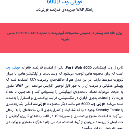
فورتی وب 600D
راهکار WAF میان‌رده‌ی قدرتمند فورتی‌نت
برای اطلاعات بیشتر در خصوص محصولات فورتی‌نت با شماره 02191004151 تماس
بگیرید.
فایروال وب اپلیکیشن
FortiWeb 600D
، یکی از اعضای قدرتمند خانواده
فورتی وب
است که برای مجموعه‌هایی توصیه می‌شود که وبسایت‌ها و اپلیکیشن‌هایی با میزان
تروپوت متوسط دارند. در این مدل هم از حافظه‌های پرسرعت SSD استفاده شده که
بهینگی عملیاتی و سرعت آن را به طور قابل توجهی افزایش می‌دهد. این
WAF
مقرون
به صرفه، می‌تواند تعداد نامحدودی اپلیکیشن را پشتیبانی کند و هم‌چنین با تعداد
پورت بالا و انعطاف‌پذیری فراوان در سگمنتیشن، فرایند پیاده‌سازی و استقرار را به‌شدت
ساده می‌کند.
فورتی وب 600D
هم مانند دیگر محصولات
فورتی‌نت
امکان یکپارچه‌سازی
با Security Fabric وجود دارد که شفافیت و کنترل‌پذیری قابل ملاحظه‌ای را به ارمغان
می‌آورد. با امکانات متنوع پیاده‌سازی و مدیریت که در قالب رابط‌های کاربری گرافیکی و
خط فرمان کاربرپسند می‌توان از آن‌ها استفاده کرد، می‌توانید هرگونه معماری و پیکربندی
مورد نظر خود را به اجرا درآورید.