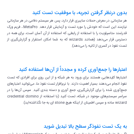
بدون درنظر گرفتن تجربه، با موفقیت تست کنید
هر سازمانی در معرض حملات سایبری قرار دارد، پس هر سیستم دفاعی در هر سازمانی
نیازمند این است که خودش را مورد تست و آزمایش قرار دهد. MetaPro ، فریم ورک
قدرتمند متاسپلویت را با استفاده از رابطی که استفاده از آن آسان است، برای همه در
دسترس قرار می‌دهد (همانند wizards که به شما امکان استقرار و گزارش‌گیری از
تست نفوذ در کسری از ثانیه را می‌دهد).
اعتبارها را جمع‌آوری کرده و مجدداً از آن‌ها استفاده کنید
اعتبارها کلیدهایی هستند برای ورود به هر شبکه و از این روی برای افرادی که تست
نفوذ انجام می‌دهند بسیار اهمیت دارند. با نرم‌افزار تست نفوذ ما، می‌توانید اعتبارهای
جمع‌آوری شده را برای گزارش‌گیری، جمع آوری و دسته بندی کنید. سپس آن‌ها را در
سراسر سیستم‌های موجود در شبکه، تست کنید (با استفاده از credential domino
wizard ساده و سپس اطمینان از اینکه هیچ stone ای به جا نگذاشته‌اید).
به یک تست نفوذگر سطح بالا تبدیل شوید