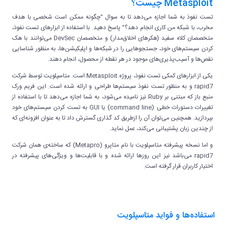
Metasploit چیست؟
تست نفوذ به شما اجازه می‌دهد تا به سوال "چگونه ممکن است شخصی با هدف
مخرب، با شبکه من کاری انجام دهد؟" پاسخ دهید. با استفاده از ابزارهای تست نفوذ،
متخصصان کلاه سفید (هکرهای اخلاق‌مدار) و متخصصان DevSec می‌توانند با هک
کردن سیستم‌های خود، جستجوهایی را در شبکه‌ها و اپلیکیشن‌ها، به منظور شناسایی
نقص‌ها و آسیب‌پذیری‌های موجود در هر نقطه از محصول، انجام دهند.
یکی از ابزارهای کمکی تست نفوذ، پروژه Metasploit است. متاسپلویت توسط شرکت
rapid7 و به منظور تست نفوذ سیستم‌ها طراحی و ارائه شده است. این فریم ورک
منبع باز که مبتنی بر Ruby نیز نامیده می‌شود، به شما اجازه می‌دهد تا با استفاده از
تغییرات دستورات خطی (command line) یا GUI به تست کردن سیستم‌های خود
بپردازید. همچنین می‌توان آن را ازطریق کد گذاری گسترش داد تا به عنوان افزونه‌ای که
از چندین زبان پشتیبانی می‌کند، عمل نماید.
و اما نسخه پیشرفته متاسپلویت با نام متاپرو (Metapro) که ساخته‌ی همان شرکت
rapid7 می‌باشد نیز این روزها ارائه شده و با قابلیت‌ها و ویژگی‌های پیشرفته در
اختیار کاربران قرار گرفته است.
استفاده‌ها و فواید متاسپلویت