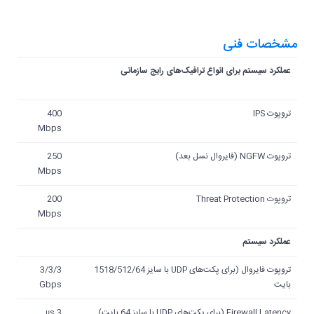
مشخصات فنی
عملکرد سیستم برای انواع ترافیک‌های رایج سازمانی
تروپوت IPS
400
Mbps
تروپوت NGFW (فایروال نسل بعد)
250
Mbps
تروپوت Threat Protection
200
Mbps
عملکرد سیستم
تروپوت فایروال (برای پکت‌های UDP با سایز 1518/512/64
3/3/3
بایت
Gbps
Firewall Latency (برای پکت‌های UDP با سایز 64 بایت)
3 μs