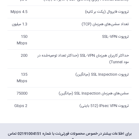
تروپوت فایروال (پکت بر ثانیه)
4.5 Mpps
تعداد سشن‌های هم‌زمان (TCP)
1.3 میلیون
تروپوت SSL-VPN
150
Mbps
حداکثر کاربران هم‌زمان SSL-VPN (حداکثر تعداد توصیه‌شده در
200
مود Tunnel)
تروپوت SSL Inspection (میانگین)
135
Mbps
سشن‌های هم‌زمان SSL Inspection (میانگین)
75000
تروپوت IPsec VPN (512 بایتی)
Gbps 2
برای اطلاعات بیشتر در خصوص محصولات فورتی‌نت با شماره 02191004151 تماس