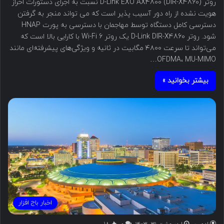
روتر D-Link EXO AX4800 (DIR-X4860) نسبت به اجرای دستورات احراز
هویت نشده از راه دور آسیب پذیر است که می تواند منجر به گرفتن
دسترسی کامل دستگاه توسط مهاجمان با دسترسی به پورت HNAP
شود. روتر D-Link DIR-X4860 یک روتر Wi-Fi 6 با کارایی بالا است که
می‌تواند تا سرعت ۴۸۰۰ مگابیت در ثانیه و ویژگی‌های پیشرفته‌ای مانند
OFDMA، MU-MIMO…
بیشتر بخوانید »
اخبار باج افزار