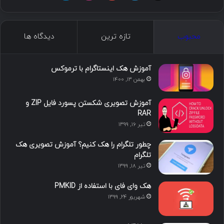
ی
ی
و
ی
ل
ک
ن
ت
ن
گ
محبوب
تازه ترین
دیدگاه ها
س
ک
ی
س
ر
د
و
ت
ا
آموزش هک اینستاگرام با ترموکس
بهمن ۱۳, ۱۴۰۰
ا
ب
ا
م
آموزش تصویری شکستن پسورد فایل ZIP و
ی
گ
RAR
تیر ۱۶, ۱۳۹۹
ن
ر
چطور تلگرام را هک کنیم؟ آموزش تصویری هک
ا
تلگرام
تیر ۱۸, ۱۳۹۹
م
هک وای فای با استفاده از PMKID
شهریور ۲۴, ۱۳۹۹