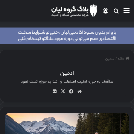
منو
ورود
جستجو برای
خانه
/
ادمین
ادمین
علاقمند به حوزه امنیت اطلاعات و آشنا به حوزه تست نفوذ
وب
فی
ایک
تصا
سای
سب
س
ویر
ت
وک
فلی
کر