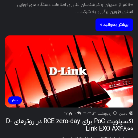
۱۶۰نفر از مدیران و کارشناسان فناوری اطلاعات دستگاه های اجرایی
استان قزوین برگزارو به شرکت…
بیشتر بخوانید »
اخبار
ادمین
اردیبهشت ۳۱, ۱۴۰۳
۰
17
اکسپلویت PoC برای RCE zero-day در روترهای D-
Link EXO AX4800