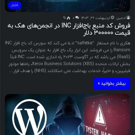
اخبار
ادمین
اردیبهشت ۲۶, ۱۴۰۳
۰
91
فروش کد منبع باج‌افزار INC در انجمن‌های هک به
قیمت ۳۰۰۰۰۰ دلار
هکری با نام مستعار “salfetka” ادعا می کند که سورس کد باج افزار INC
Ransom را می فروشد. این ابزار یک باج افزار به عنوان یک سرویس
(RaaS) می باشد که در آگوست ۲۰۲۳ راه اندازی شده است. INC قبلاً
بخش ایالات متحده Xerox Business Solutions (XBS)، یاماها موتور
فیلیپین، و اخیراً، خدمات بهداشت ملی اسکاتلند (NHS) را هدف قرار…
بیشتر بخوانید »