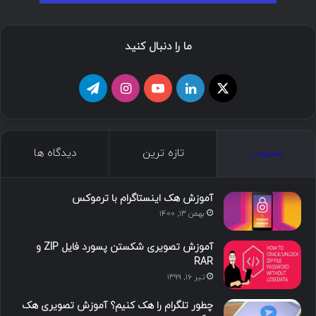
ما را دنبال کنید
ا
ل
ی
ا
ت
ی
ی
و
ی
ل
ک
ن
ت
ن
گ
محبوب
تازه ترین
دیدگاه ها
س
ک
ی
س
ر
د
و
ت
ا
آموزش هک اینستاگرام با ترموکس
بهمن ۱۳, ۱۴۰۰
ا
ب
ا
م
آموزش تصویری شکستن پسورد فایل ZIP و
ی
گ
RAR
تیر ۱۶, ۱۳۹۹
ن
ر
چطور تلگرام را هک کنیم؟ آموزش تصویری هک
ا