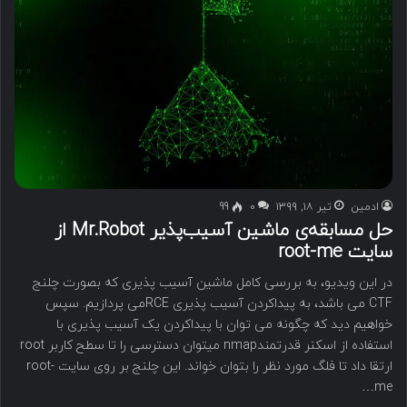
ادمین
تیر ۱۸, ۱۳۹۹
۰
99
حل مسابقه‌ی ماشین آسیب‌پذیر Mr.Robot از
سایت root-me
در این ویدیو، به بررسی کامل ماشین آسیب پذیری که بصورت چلنج
CTF می باشد، به پیداکردن آسیب پذیری RCEمی پردازیم. سپس
خواهیم دید که چگونه می توان با پیداکردن یک آسیب پذیری با
استفاده از اسکنر قدرتمندnmap میتوان دسترسی را تا سطح کاربر root
ارتقا داد تا فلگ مورد نظر را بتوان خواند. این چلنج بر روی سایت root-
me…