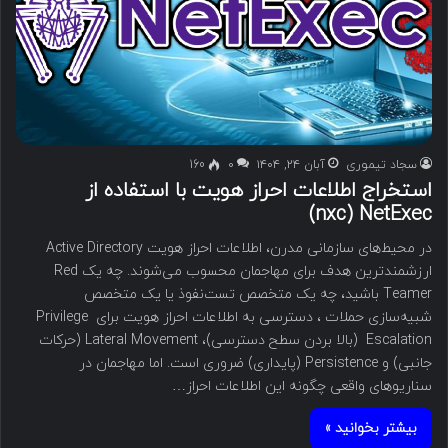
سجاد تیموری
آبان ۲۴, ۱۴۰۴
۰
160
استخراج اطلاعات احراز هویت با استفاده از
NetExec ‏(nxc)
در محیط‌های سازمانی مدرن، اطلاعات احراز هویت Active Directory
ارزشمندترین هدف برای مهاجمان محسوب می‌شوند. چه یک Red
Teamer باشید، چه یک متخصص تست‌نفوذ یا یک متخصص
شبیه‌سازی حملات ، دسترسی به اطلاعات احراز هویت برای Privilege
Escalation (بالا بردن سطح دسترسی)، Lateral Movement (حرکات
جانبی) و Persistence (پایداری) ضروری است. اما مهاجمان در
سناریوهای واقعی چگونه این اطلاعات احراز…
بیشتر بخوانید »