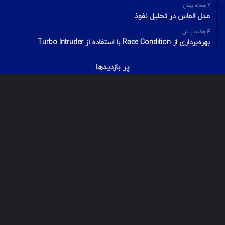
2 هفته پیش
مدل الماس در تحلیل نفوذ
4 هفته پیش
بهره‌برداری از Race Condition با استفاده از Turbo Intruder
پر بازدیدها
اردیبهشت ۲۰, ۱۴۰۰
بیت‌لاکر چیست؟ شکستن قفل درایو Bitlocker
اسفند ۲۹, ۱۴۰۱
معرفی ۱۸ ابزار OSINT برای تست‌نفوذ
فروردین ۲, ۱۴۰۰
درآمد و بازارکار متخصصان شبکه و امنیت شبکه، در ایران و جهان
© Copyright 2025, All Rights Reserved | تمامی حقوق برای گروه لیان
محفوظ میباشد.
مهرنا رایانه لیان