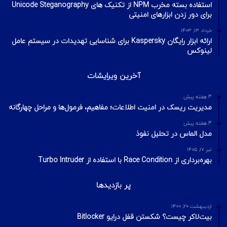
آخرین تایپیک ها
2 هفته پیش
تکنیک‌های شناسایی میزبان در شبکه با ابزار Nmap
2 هفته پیش
اسکن شبکه چیست؟ معرفی انواع اسکن و فلگ‌های TCP
2 هفته پیش
Footprinting و Reconnaissance چیست؟ آشنایی با روش‌های
جمع‌آوری اطلاعات در امنیت سایبری
محبوبترین ها
آبان ۱۱, ۱۴۰۳
DevSecOps چیست ؟
اردیبهشت ۳۱, ۱۴۰۴
استفاده بسته مخرب NPM از تکنیک های Unicode Steganography
برای دور زدن ابزارهای امنیتی