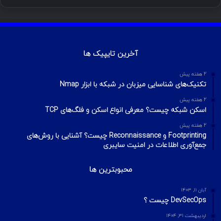
د
و
ت
ا
آموزش هک اینستاگرام با ترموکس
بهمن ۱۳, ۱۴۰۰
ا
ب
ا
م
آموزش تصویری شکستن پسورد فایل ZIP و
ی
گ
RAR
تیر ۱۶, ۱۳۹۹
ن
ر
چطور تلگرام را هک کنیم؟ آموزش تصویری هک
ا
تلگرام
تیر ۱۸, ۱۳۹۹
م
هک وای فای با استفاده از PMKID
شهریور ۲۴, ۱۳۹۹
آیا VPN ما امن است؟ آموزش تست امنیت
VPN
مهر ۲۲, ۱۴۰۰