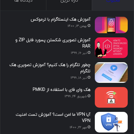
ما را دنبال کنید
ا
ل
ی
ا
ت
ی
ی
و
ی
ل
ک
ن
ت
ن
گ
محبوب
تازه ترین
دیدگاه ها
س
ک
ی
س
ر