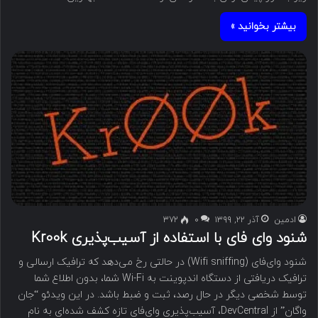
بیشتر بخوانید »
ادمین
آذر ۲۲, ۱۳۹۹
۰
372
شنود وای فای با استفاده از آسیب‌پذیری Kr00k
شنود وای‌فای (Wifi sniffing) در حالتی رخ می‌دهد که ترافیک ارسالی و
ترافیک دریافتی از دستگاه اندپوینت به Wi-Fi شما، بدون اطلاع شما
توسط شخصی دیگر در حال رصد، ثبت و ضبط باشد. در این ویدئو “جان
واگان” از DevCentral، آسیب‌پذیری وای‌فای تازه کشف شده‌ای به نام