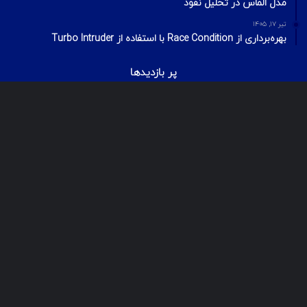
مدل الماس در تحلیل نفوذ
تیر ۱۷, ۱۴۰۵
بهره‌برداری از Race Condition با استفاده از Turbo Intruder
پر بازدیدها
اردیبهشت ۲۰, ۱۴۰۰
بیت‌لاکر چیست؟ شکستن قفل درایو Bitlocker
اسفند ۲۹, ۱۴۰۱
معرفی ۱۸ ابزار OSINT برای تست‌نفوذ
تیر ۱۶, ۱۳۹۹
VPS رایگان – دریافت سرور مجازی رایگان
© Copyright 2025, All Rights Reserved | تمامی حقوق برای گروه لیان
محفوظ میباشد.
مهرنا رایانه لیان