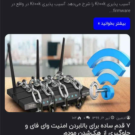
آسیب پذیری Kr00k را شرح می‌دهد. آسیب‌ پذیری Kr00k در واقع در
firmware…
بیشتر بخوانید »
ادمین
تیر ۱۶, ۱۳۹۹
۰
102
۷ قدم ساده برای بالابردن امنیت وای فای و
جلوگیری از هک‌شدن مودم