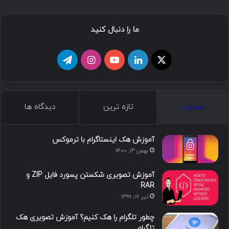
ما را دنبال کنید
ا
ل
ی
ا
ت
ی
ی
و
ی
ل
ک
ن
ت
ن
گ
محبوب
تازه ترین
دیدگاه ها
س
ک
ی
س
ر
د
و
ت
ا
آموزش هک اینستاگرام با ترموکس
بهمن ۱۳, ۱۴۰۰
ا
ب
ا
م
آموزش تصویری شکستن پسورد فایل ZIP و
ی
گ
RAR
تیر ۱۶, ۱۳۹۹
ن
ر
چطور تلگرام را هک کنیم؟ آموزش تصویری هک
ا
تلگرام