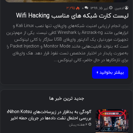
ادمین
تیر ۱۵, ۱۳۹۹
۰
3,295
لیست کارت شبکه های مناسب Wifi Hacking
برای انجام ارزیابی امنیت شبکه‌های وای‌فای، تنها نصب Kali Linux و
ابزارهایی مانند Aircrack-ng یا Wireshark کافی نیست. یکی از مهم‌ترین
تجهیزات موردنیاز، یک آداپتور وای‌فای USB سازگار با کالی لینوکس
است که بتواند قابلیت‌هایی مانند Monitor Mode و Packet Injection را
به‌صورت پایدار در اختیار متخصص تست نفوذ قرار دهد. هک وای‌فای
برای تازه‌کارها در حال حاضر، کالی لینوکس…
بیشتر بخوانید »
جدید ترین خبر ها
آلودگی به بدافزار در زیرساخت‌های Nihon Kotsu؛
بررسی احتمال نشت داده‌ها در جریان حمله اخیر
4 هفته پیش