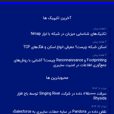
ا
ب
ا
م
آموزش تصویری شکستن پسورد فایل ZIP و
ی
گ
RAR
تیر ۱۶, ۱۳۹۹
ن
ر
چطور تلگرام را هک کنیم؟ آموزش تصویری هک
ا
تلگرام
تیر ۱۸, ۱۳۹۹
م
هک وای فای با استفاده از PMKID
شهریور ۲۴, ۱۳۹۹
آیا VPN ما امن است؟ آموزش تست امنیت
VPN
مهر ۲۲, ۱۴۰۰