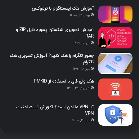
ما را دنبال کنید
ا
ل
ی
ا
ت
ی
ی
و
ی
ل
ک
ن
ت
ن
گ
محبوب
تازه ترین
دیدگاه ها
س
ک
ی
س
ر
د
و
ت
ا
آموزش هک اینستاگرام با ترموکس
بهمن ۱۳, ۱۴۰۰