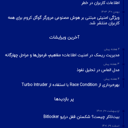
آخرین تایپیک ها
1 هفته پیش
تکنیک‌های شناسایی میزبان در شبکه با ابزار Nmap
2 هفته پیش
اسکن شبکه چیست؟ معرفی انواع اسکن و فلگ‌های TCP
2 هفته پیش
Footprinting و Reconnaissance چیست؟ آشنایی با روش‌های
جمع‌آوری اطلاعات در امنیت سایبری
محبوبترین ها
خرداد ۶, ۱۴۰۳
سرقت ۸۹۵٫۰۰۰ داده در شرکت Singing River توسط باج افزار
Rhysida
مرداد ۲۲, ۱۴۰۴
نقض داده در Pandora در سایه حملات سایبری به Salesforce؛
اطلاعات کاربران در خطر
بهمن ۳۰, ۱۴۰۳