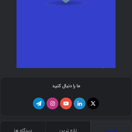
ما را دنبال کنید
ا
ل
ی
ا
ت
ی
ی
و
ی
ل
ک
ن
ت
ن
گ
محبوب
تازه ترین
دیدگاه ها