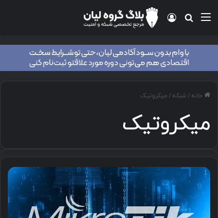
منو
ورود
جستجو برای
خانه
/
شبکه
/
میکروتیک
میکروتیک