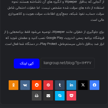
از آنجایی که بدافزار Wpeeper و انگیزه های آن ناشناخته هستند نحوه
استفاده از داده های سرقت شده مشخص نیست اما خطرات احتمالی شامل
سرقت حساب، نفوذ شبکه، جمع‌آوری اطلاعات، سرقت هویت و کلاهبرداری
مالی است.
برای جلوگیری از خطراتی مانند Wpeeper، توصیه می‌شود فقط برنامه‌هایی را از
فروشگاه برنامه رسمی اندروید، Google Play نصب کنید و مطمئن شوید که
ابزار ضد بدافزار داخلی سیستم‌عامل، Play Protect، در دستگاه شما فعال است.
کپی لینک
فیسبوک
ایکس
لینکداین
تامبلر
پینتریست
Reddit
VKontakte
Odnoklassniki
پاکت
اسکایپ
اشتراک گذاری با ایمیل
چاپ