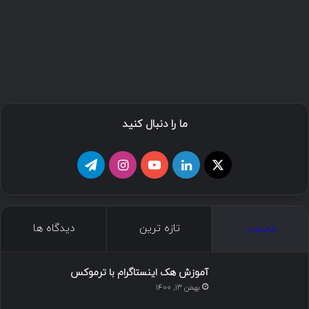
ما را دنبال کنید
ا
ل
ی
ا
ت
ی
ی
و
ی
ل
ک
ن
ت
ن
گ
محبوب
تازه ترین
دیدگاه ها
س
ک
ی
س
ر
د
و
ت
ا
آموزش هک اینستاگرام با ترموکس
بهمن ۱۳, ۱۴۰۰
ا
ب
ا
م