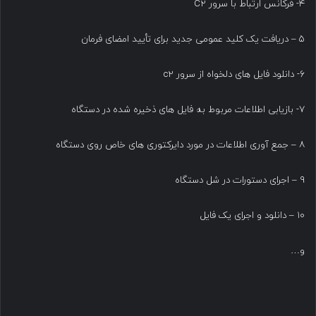
۴- فرکانس ارتباط با سرور C2
۵ – دریافت یک کلید عمومی جدید برای تأیید امضای فرمان
۶- دانلود فایل های دلخواه از سرور c2
۷- بازیابی اطلاعات مربوط به فایل های ذخیره شده در دستگاه
۸ – جمع آوری اطلاعات در مورد دایرکتوری های خاص روی دستگاه
۹ – اجرای دستورات در شل دستگاه
۱۰ – دانلود و اجرای یک فایل
و…