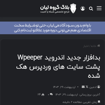
منو
ورود
جستجو برای
خانه
/
اخبار
بدافزار جدید اندروید Wpeeper
پشت سایت های وردپرس هک
شده
ادمین
د
ا
اردیبهشت ۲۹, ۱۴۰۳
ر
ر
آخرین بروزرسانی: اردیبهشت ۲۹, ۱۴۰۳
۰
24
ا
س
زمان تقریبی مطالعه 2 دقیقه
ی
ا