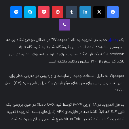
ک
ل
فیسبوک
ایکس
لینکداین
تامبلر
پینتریست
پاکت
اسکایپ
مسنجر
س
ب
وایبر
د
ه
ن
ا
ب
ی
یک
بدافزار
جدید در اندروید به نام “Wpeeper” در حداقل دو فروشگاه برنامه
ا
م
غیررسمی مشاهده شده است. این فروشگاه شبیه به فروشگاه App
ل
ی
Uptodown، که یک فروشگاه محبوب برای دانلود برنامه های اندرویدی می
ک
ل
ن
باشد که بیش از ۲۲۰ میلیون دانلود داشته است.
ی
د
Wpeeper به دلیل استفاده جدید از سایت‌های وردپرس در معرض خطر برای
عمل به عنوان زامبی برای سرورهای مرکز فرمان و کنترل واقعی خود (C2) عمل
میکند.
بدافزار اندروید در ۱۸ آوریل ۲۰۲۴ توسط تیم XLab QAX در حین بررسی یک
فایل ELF که قبلاً ناشناخته در فایل‌های APK (فایل‌های بسته اندروید) تعبیه
شده بود، کشف شد که در Virus Total هیچ شناسایی از آن وجود نداشت.