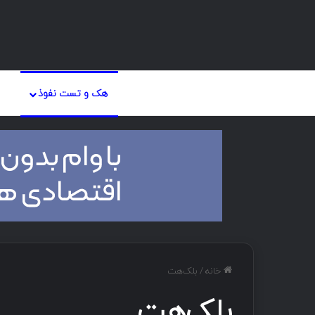
صفحه اصلی
دان
هک و تست نفوذ
خانه
/
بلک‌هت
بلک‌هت