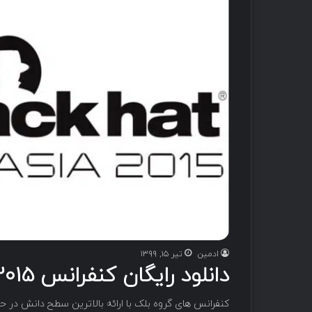
ادمین
تیر ۱۵, ۱۳۹۹
دانلود رایگان کنفرانس BlackHat Asia 2015
کنفرانس های گروه بلک با ارائه بالاترین سطح دانش در حو