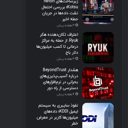
زیرساخت‌های Nihon
Kotsu؛ بررسی احتمال
نشت داده‌ها در جریان
حمله اخیر
3 هفته پیش
اعتراف تکان‌دهنده هکر
Ryuk: از حمله به مراکز
درمانی تا کسب میلیون‌ها
دلار باج
3 هفته پیش
هشدار BeyondTrust
درباره آسیب‌پذیری‌های
بحرانی در نرم‌افزارهای
دسترسی از راه دور
4 هفته پیش
نفوذ سایبری به سیستم
ایمیل KDDI؛ داده‌های
میلیون‌ها کاربر در معرض
خطر