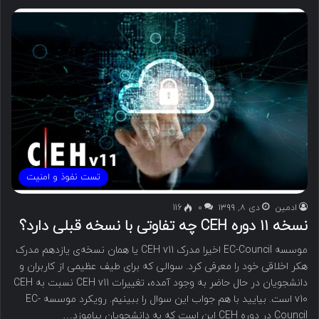
تست نفوذ و امنیت
ادمین
دی ۸, ۱۳۹۹
۰
116
نسخه ۱۱ دوره CEH چه تفاوتی با نسخه قبلی دارد؟
موسسه EC-Council اخیرا مدرک CEH v11 یا همان نسخه‌ی یازدهم مدرک
هکر اخلاقی خود را معرفی کرد. سوالی که برای طیف عظیمی از کاربران و
دانشجویان در حال حاضر به وجود آمده، تغییرات CEH v11 نسبت به CEH
v10 است. بیایید با هم جواب این سوال را ببینیم. رویکرد موسسه EC-
Council در دوره CEH این است که به دانشجویان بیاموزد…