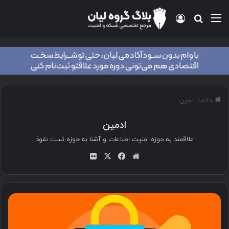
منو
ورود
جستجو برای
خانه
/
ادمین
ادمین
علاقمند به حوزه امنیت اطلاعات و آشنا به حوزه تست نفوذ
وب
فی
ایک
تصا
سای
سب
س
ویر
ت
وک
فلی
کر