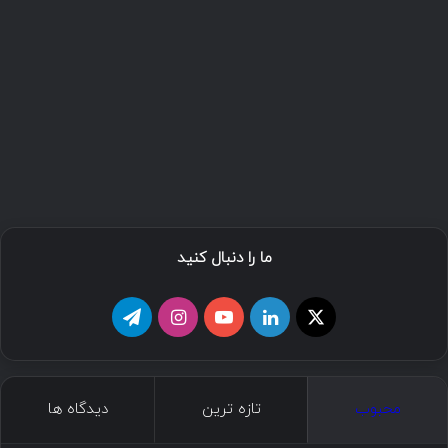
ما را دنبال کنید
ا
ل
ی
ا
ت
ی
ی
و
ی
ل
ک
ن
ت
ن
گ
محبوب
تازه ترین
دیدگاه ها
س
ک
ی
س
ر