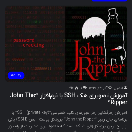
Agility
ادمین
آذر ۲۴, ۱۳۹۹
۰
292
آموزش تصویری هک SSH با نرم‌افزار “John The
Ripper”
آموزش رمزگشایی رمز عبورهای کلید خصوصی”SSH (private key)” با
برنامه‌‌ی جان ریپر “John the Ripper” پروتکل پوسته ایمن (SSH) یکی
از رایج ترین پروتکل‌های شبکه است که معمولا برای مدیریت از راه دور