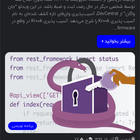
توسط شخصی دیگر در حال رصد، ثبت و ضبط باشد. در این ویدئو “جان
واگان” از DevCentral، آسیب‌پذیری وای‌فای تازه کشف شده‌ای به نام
آسیب پذیری Kr00k را شرح می‌دهد. آسیب‌ پذیری Kr00k در واقع در
firmware…
بیشتر بخوانید »
برنامه نویسی
ادمین
آذر ۱۸, ۱۳۹۹
۰
77