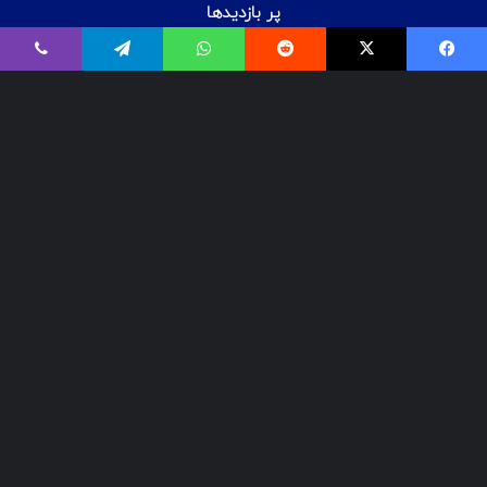
پر بازدیدها
اردیبهشت ۲۰, ۱۴۰۰
بیت‌لاکر چیست؟ شکستن قفل درایو Bitlocker
اسفند ۲۹, ۱۴۰۱
معرفی ۱۸ ابزار OSINT برای تست‌نفوذ
فروردین ۲, ۱۴۰۰
درآمد و بازارکار متخصصان شبکه و امنیت شبکه، در ایران و جهان
© Copyright 2025, All Rights Reserved | تمامی حقوق برای گروه لیان
محفوظ میباشد.
مهرنا رایانه لیان