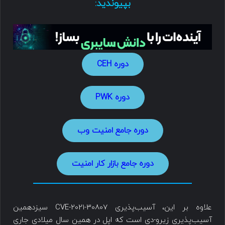
بپیوندید:
دوره CEH
دوره PWK
دوره جامع امنیت وب
دوره جامع بازار کار امنیت
علاوه بر این، آسیب‌پذیری CVE-2021-30807 سیزدهمین
آسیب‌پذیری زیرو-دی است که اپل در همین سال میلادی جاری