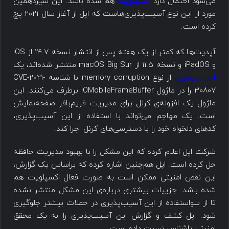
می‌شود احتمال دارد
اکسپلویت
هم شده باشد. این سیزدهمین
مورد از این نوع آسیب‌پذیری‌هاست که اپل از آغاز سال 2021 پچ
کرده است.
آپدیت‌ها که کمتر از یک هفته پس از انتشار نسخه 14.7 از iOS
و iPadOS و نسخه 11.5 از macOS Big Sur منتشر شده‌اند، یک
آسیب‌پذیری
از نوع memory corruption با شناسه CVE-2021-
30807 را در ماژول IOMobileFrameBuffer برطرف می‌کنند. این
ماژول یک افزونه‌ی کرنل برای مدیریت فریم‌بافر صفحه‌نمایش
است. یک مهاجم می‌تواند با استفاده از این آسیب‌پذیری،
کدهای دلخواه خود را با دسترسی‌های کرنل اجرا کند.
شرکت اپل اعلام کرده که این مشکل را با بهبود مدیریت حافظه
حل کرده است. اپل هم‌چنین اشاره کرده که براساس یک گزارش،
این نقص امنیتی ممکن است به صورت فعال اکسپلویت هم
شده باشد. جزییات بیشتری درباره‌ی این مشکل منتشر نشده
تا از سواستفاده از این آسیب‌پذیری در حملات بیشتر جلوگیری
شود. اپل کشف و گزارش این آسیب‌پذیری را به یک محقق
امنیتی ناشناس نسبت داده است.