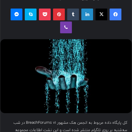
س
فیسبوک
ایکس
لینکداین
تامبلر
پینتریست
پاکت
اسکایپ
مسنجر
ا
ل
وایبر
ب
ه
ا
ی
م
ی
ل
کل پایگاه داده مربوط به انجمن هک مشهور BreachForums v1 در شب
سه‌شنبه بر روی تلگرام منتشر شده است و این نشت اطلاعات مجموعه