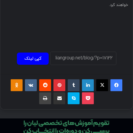
خواهند کرد.
کپی لینک
فیسبوک
ایکس
لینکداین
تامبلر
پینتریست
Reddit
VKontakte
Odnoklassniki
پاکت
اسکایپ
اشتراک گذاری با ایمیل
چاپ