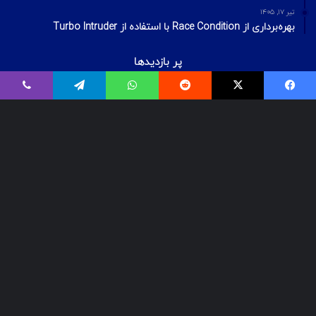
تیر ۱۷, ۱۴۰۵
بهره‌برداری از Race Condition با استفاده از Turbo Intruder
پر بازدیدها
اردیبهشت ۲۰, ۱۴۰۰
فیسبوک
ایکس
Reddit
واتس آپ
تلگرام
وایبر
بیت‌لاکر چیست؟ شکستن قفل درایو Bitlocker
اسفند ۲۹, ۱۴۰۱
معرفی ۱۸ ابزار OSINT برای تست‌نفوذ
تیر ۱۶, ۱۳۹۹
VPS رایگان – دریافت سرور مجازی رایگان
© Copyright 2025, All Rights Reserved | تمامی حقوق برای گروه لیان
محفوظ میباشد.
مهرنا رایانه لیان