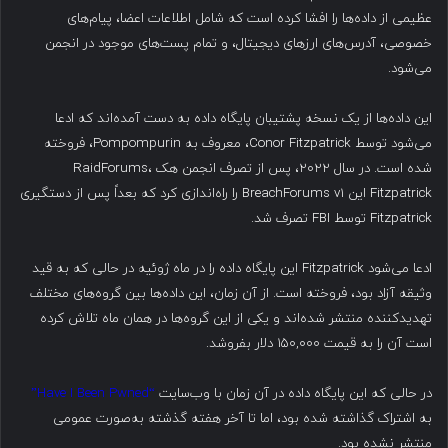
عظیمی از داده‌ها را افشا کرده است که شامل اطلاعات اعضا، پیام‌های
خصوصی، آدرس‌های ارزهای دیجیتال، و تمام پست‌های موجود در انجمن
می‌شود.
این داده‌ها از یک نسخه پشتیبان پایگاه داده به دست آمده‌اند که ادعا
می‌شود توسط Conor Fitzpatrick، معروف به Pompompurin، فروخته
شده است. در سال ۲۰۲۲، پس از تصرف انجمن هک RaidForums،
Fitzpatrick این BreachForums v1 را راه‌اندازی کرد که بعداً پس از دستگیری
Fitzpatrick توسط FBI تصرف شد.
ادعا می‌شود Fitzpatrick این پایگاه داده را در ماه ژوئیه در حالی که به قید
وثیقه آزاد بود، فروخته است. از آن زمان، این داده‌ها بین گروه‌های مختلف
تهدیدکننده منتشر شده‌اند و یکی از این گروه‌ها در همان ماه تلاش کرده
است آن را به قیمت ۱۵۰,۰۰۰ دلار بفروشد.
در حالی که این پایگاه داده در آن زمان با وب‌سایت
“Have I Been Pwned”
به اشتراک گذاشته شده بود، اما تا آخر هفته گذشته به‌صورت عمومی
منتشر نشده بود.