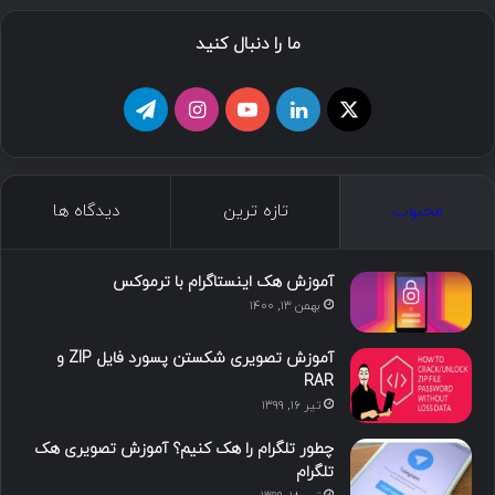
ما را دنبال کنید
ا
ل
ی
ا
ت
ی
ی
و
ی
ل
ک
ن
ت
ن
گ
محبوب
تازه ترین
دیدگاه ها
س
ک
ی
س
ر
د
و
ت
ا
آموزش هک اینستاگرام با ترموکس
بهمن ۱۳, ۱۴۰۰
ا
ب
ا
م
آموزش تصویری شکستن پسورد فایل ZIP و
ی
گ
RAR
تیر ۱۶, ۱۳۹۹
ن
ر
چطور تلگرام را هک کنیم؟ آموزش تصویری هک
ا
تلگرام