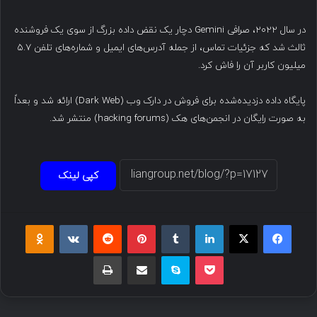
در سال ۲۰۲۲، صرافی Gemini دچار یک نقض داده بزرگ از سوی یک فروشنده
ثالث شد که جزئیات تماس، از جمله آدرس‌های ایمیل و شماره‌های تلفن ۵.۷
میلیون کاربر آن را فاش کرد.
پایگاه داده دزدیده‌شده برای فروش در دارک وب (Dark Web) ارائه شد و بعداً
به صورت رایگان در انجمن‌های هک (hacking forums) منتشر شد.
کپی لینک
فیسبوک
ایکس
لینکداین
تامبلر
پینتریست
Reddit
VKontakte
Odnoklassniki
پاکت
اسکایپ
اشتراک گذاری با ایمیل
چاپ