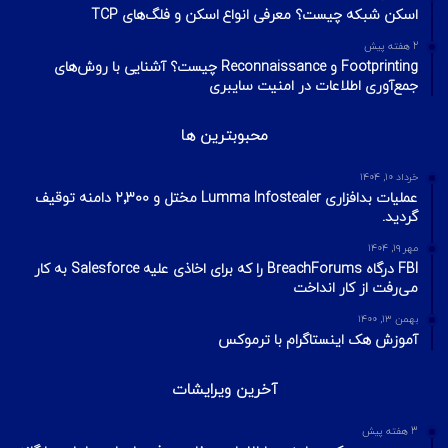
اسکن شبکه چیست؟ معرفی انواع اسکن و فلگ‌های TCP
2 هفته پیش
Footprinting و Reconnaissance چیست؟ آشنایی با روش‌های
جمع‌آوری اطلاعات در امنیت سایبری
محبوبترین ها
خرداد ۱۰, ۱۴۰۴
عملیات بدافزاری Lumma Infostealer مختل و ۲٬۳۰۰ دامنه توقیف
گردید.
مهر ۱۹, ۱۴۰۴
FBI درگاه BreachForums را که برای اخاذی علیه Salesforce به کار
می‌رفت از کار انداخت
بهمن ۱۳, ۱۴۰۰
آموزش هک اینستاگرام با ترموکس
آخرین ویرایشات
3 هفته پیش