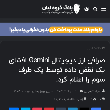
منو
ورود
جستجو برای
خانه
/
اخبار
صرافی ارز دیجیتال Gemini افشای
یک نقض داده توسط یک طرف
سوم را اعلام کرد.
سجاد تیموری
ا
مرداد ۶, ۱۴۰۳
آخرین بروزرسانی: مرداد ۶, ۱۴۰۳
ر
۰
14
زمان مطالعه یک دقیقه
س
فیسبوک
ایکس
لینکداین
تامبلر
پینتریست
پاکت
اسکایپ
مسنجر
ا