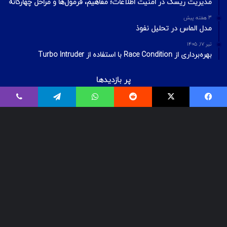
مدیریت ریسک در امنیت اطلاعات؛ مفاهیم، فرمول‌ها و مراحل چهارگانه
3 هفته پیش
مدل الماس در تحلیل نفوذ
تیر ۱۷, ۱۴۰۵
بهره‌برداری از Race Condition با استفاده از Turbo Intruder
پر بازدیدها
اردیبهشت ۲۰, ۱۴۰۰
فیسبوک
ایکس
Reddit
واتس آپ
تلگرام
وایبر
بیت‌لاکر چیست؟ شکستن قفل درایو Bitlocker
اسفند ۲۹, ۱۴۰۱
معرفی ۱۸ ابزار OSINT برای تست‌نفوذ
تیر ۱۶, ۱۳۹۹
VPS رایگان – دریافت سرور مجازی رایگان
© Copyright 2025, All Rights Reserved | تمامی حقوق برای گروه لیان
محفوظ میباشد.