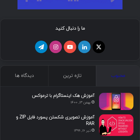
ما را دنبال کنید
ا
ل
ی
ا
ت
ی
ی
و
ی
ل
ک
ن
ت
ن
گ
محبوب
تازه ترین
دیدگاه ها
س
ک
ی
س
ر
د
و
ت
ا
آموزش هک اینستاگرام با ترموکس
بهمن ۱۳, ۱۴۰۰
ا
ب
ا
م
آموزش تصویری شکستن پسورد فایل ZIP و
ی
گ
RAR
تیر ۱۶, ۱۳۹۹
ن
ر