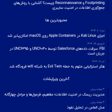
Footprinting و Reconnaissance چیست؟ آشنایی با روش‌های
جمع‌آوری اطلاعات در امنیت سایبری
محبوبترین ها
مرداد ۱۱, ۱۴۰۴
اجرای Kali Linux در Apple Containers روی macOS امکان‌پذیر شد
شهریور ۲۵, ۱۴۰۴
FBI: سرقت داده‌های Salesforce توسط UNC6040 و UNC6395 در
جریان است
تیر ۱۲, ۱۴۰۳
هکر استرالیایی متهم به حمله Evil Twin به شبکه wifi فرودگاه شد.
آخرین ویرایشات
3 هفته پیش
مدیریت ریسک در امنیت اطلاعات؛ مفاهیم، فرمول‌ها و مراحل چهارگانه
3 هفته پیش
مدل الماس در تحلیل نفوذ