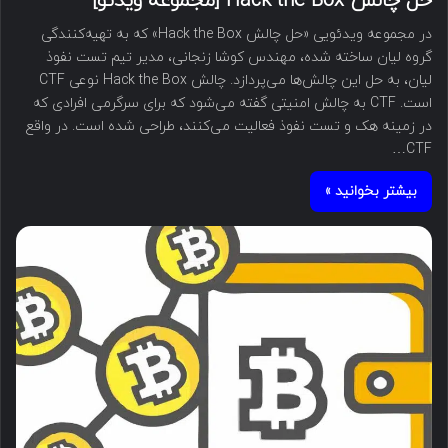
حل چالش Hack the Box [مجموعه ویدئو]
در مجموعه ویدئویی «حل چالش Hack the Box» که به تهیه‌کنندگی
گروه لیان ساخته شده، مهندس کوشا زنجانی، مدیر تیم تست نفوذ
لیان، به حل این چالش‌ها می‌پردازد. چالش Hack the Box نوعی CTF
است. CTF به چالش امنیتی گفته می‌شود که برای سرگرمی افرادی که
در زمینه هک و تست نفوذ فعالیت می‌کنند، طراحی شده است. در واقع
CTF…
بیشتر بخوانید »