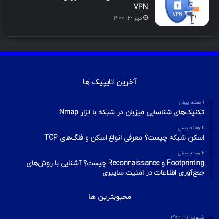
محبوب
تازه ترین
دیدگاه ها
س
ک
ی
س
ر
د
و
ت
ا
آموزش هک اینستاگرام با ترموکس
بهمن ۱۳, ۱۴۰۰
ا
ب
ا
م
آموزش تصویری شکستن پسورد فایل ZIP و
ی
گ
RAR
تیر ۱۶, ۱۳۹۹
ن
ر
چطور تلگرام را هک کنیم؟ آموزش تصویری هک
ا
تلگرام
تیر ۱۸, ۱۳۹۹
م
هک وای فای با استفاده از PMKID
شهریور ۲۴, ۱۳۹۹
آیا VPN ما امن است؟ آموزش تست امنیت
VPN
مهر ۲۲, ۱۴۰۰