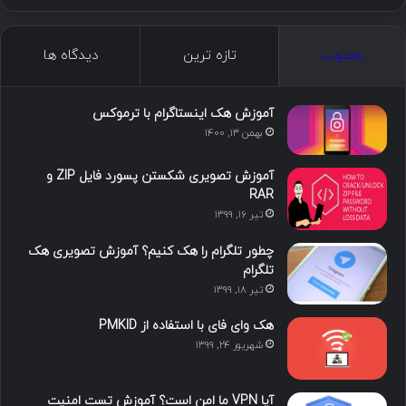
ما را دنبال کنید
ا
ل
ی
ا
ت
ی
ی
و
ی
ل
ک
ن
ت
ن
گ