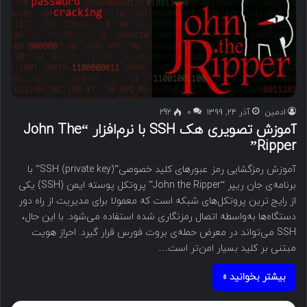
ادمین
آذر ۲۴, ۱۳۹۹
۰
292
آموزش تصویری هک SSH با نرم‌افزار “John The
Ripper”
آموزش رمزگشایی رمز عبورهای کلید خصوصی”SSH (private key)” با
برنامه‌‌ی جان ریپر “John the Ripper” پروتکل پوسته ایمن (SSH) یکی
از رایج ترین پروتکل‌های شبکه است که معمولا برای مدیریت از راه دور
دستگاه‌ها به‌واسطه اتصال رمزنگاری شده استفاده ‌‌‌می‌شود. با این حال،
SSH ‌‌‌می‌تواند در معرض حمله‌‌ی بروت فورس قرار گیرد. احراز هویت
مبتنی بر کلید بسیار امن‌‌‌تر است…
بیشتر بخوانید »