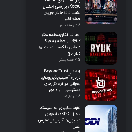
زیرساخت‌های Nihon
Kotsu؛ بررسی احتمال
نشت داده‌ها در جریان
حمله اخیر
3 هفته پیش
اعتراف تکان‌دهنده هکر
Ryuk: از حمله به مراکز
درمانی تا کسب میلیون‌ها
دلار باج
4 هفته پیش
هشدار BeyondTrust
درباره آسیب‌پذیری‌های
بحرانی در نرم‌افزارهای
دسترسی از راه دور
تیر ۱۶, ۱۴۰۵
نفوذ سایبری به سیستم
ایمیل KDDI؛ داده‌های
میلیون‌ها کاربر در معرض
خطر