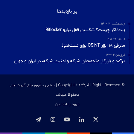
Arla Foods تأیید کرد حمله سایبری موجب اختلال در تولید و ایجاد
تأخیر در عملیات شد.
مرداد ۳۰, ۱۴۰۳
Toyota تأیید کرد پس از انتشار داده‌های سرقت‌شده در یک انجمن
هک، متوجه نقض امنیتی شده است.
آبان ۶, ۱۴۰۳
ویژگی‌های جدید Cisco ASA و FTD حملات brute-force روی VPN را
مسدود می‌کنند.
آخرین ویرایشات
2 هفته پیش
مدیریت ریسک در امنیت اطلاعات؛ مفاهیم، فرمول‌ها و مراحل چهارگانه
2 هفته پیش
مدل الماس در تحلیل نفوذ
4 هفته پیش
بهره‌برداری از Race Condition با استفاده از Turbo Intruder
پر بازدیدها