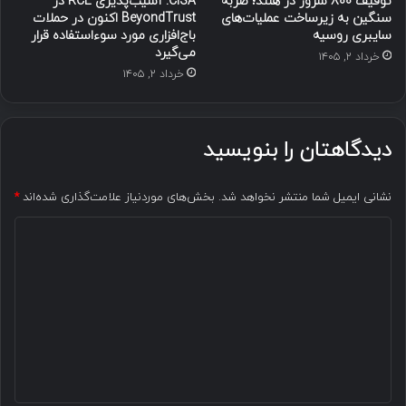
توقیف ۸۰۰ سرور در هلند؛ ضربه
CISA: آسیب‌پذیری RCE در
سنگین به زیرساخت عملیات‌های
BeyondTrust اکنون در حملات
سایبری روسیه
باج‌افزاری مورد سوءاستفاده قرار
می‌گیرد
خرداد ۲, ۱۴۰۵
خرداد ۲, ۱۴۰۵
دیدگاهتان را بنویسید
نشانی ایمیل شما منتشر نخواهد شد.
بخش‌های موردنیاز علامت‌گذاری شده‌اند
*
د
ی
د
گ
ا
ه
*