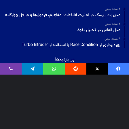
2 هفته پیش
مدیریت ریسک در امنیت اطلاعات؛ مفاهیم، فرمول‌ها و مراحل چهارگانه
2 هفته پیش
مدل الماس در تحلیل نفوذ
4 هفته پیش
بهره‌برداری از Race Condition با استفاده از Turbo Intruder
پر بازدیدها
اردیبهشت ۲۰, ۱۴۰۰
بیت‌لاکر چیست؟ شکستن قفل درایو Bitlocker
اسفند ۲۹, ۱۴۰۱
معرفی ۱۸ ابزار OSINT برای تست‌نفوذ
فروردین ۲, ۱۴۰۰
درآمد و بازارکار متخصصان شبکه و امنیت شبکه، در ایران و جهان