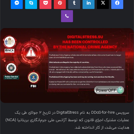
ل
وایبر
ب
ه
ا
ی
م
ی
ل
سرویس DDoS-for-hire به نام DigitalStress در تاریخ ۲ جولای طی یک
عملیات مشترک اجرای قانون که توسط آژانس ملی جرم‌انگاری بریتانیا (NCA)
هدایت می‌شد، از کار انداخته شد.