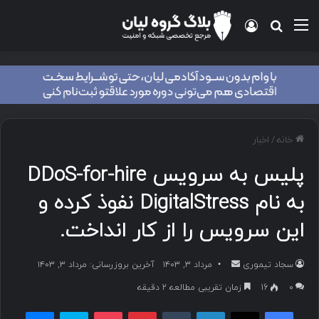
منو
ورود
جستجو برای
خانه
/
اخبار
پلیس به سرویس DDoS-for-hire
به نام DigitalStress نفوذ کرده و
این سرویس را از کار انداخت.
سجاد تیموری
ا
مرداد ۳, ۱۴۰۳
آخرین بروزرسانی: مرداد ۳, ۱۴۰۳
ر
۰
16
زمان تقریبی مطالعه 2 دقیقه
س
فیسبوک
ایکس
لینکداین
تامبلر
پینتریست
پاکت
اسکایپ
مسنجر
ا