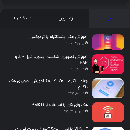
ی
ی
و
ی
ل
ک
ن
ت
ن
گ
محبوب
تازه ترین
دیدگاه ها
س
ک
ی
س
ر
د
و
ت
ا
آموزش هک اینستاگرام با ترموکس
بهمن ۱۳, ۱۴۰۰
ا
ب
ا
م
آموزش تصویری شکستن پسورد فایل ZIP و
ی
گ
RAR
تیر ۱۶, ۱۳۹۹
ن
ر
چطور تلگرام را هک کنیم؟ آموزش تصویری هک
ا
تلگرام
تیر ۱۸, ۱۳۹۹
م
هک وای فای با استفاده از PMKID
شهریور ۲۴, ۱۳۹۹
آیا VPN ما امن است؟ آموزش تست امنیت