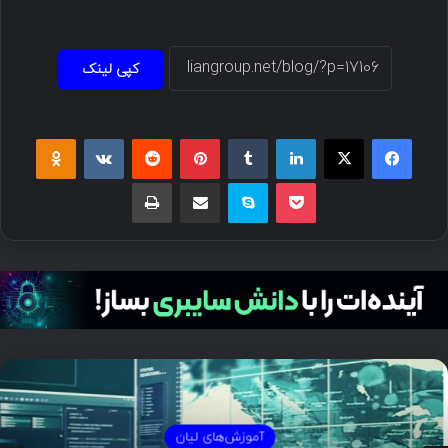
کپی لینک
فیسبوک
ایکس
لینکداین
تامبلر
پینتریست
Reddit
VKontakte
Odnoklassniki
پاکت
اسکایپ
اشتراک گذاری با ایمیل
چاپ
آموزش‌های لیان