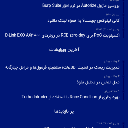
بررسی ماژول Autorize در نرم افزار Burp Suite
تیر ۱۵, ۱۳۹۹
کالی لینوکس چیست؟ به همراه لینک دانلود
اردیبهشت ۳۱, ۱۴۰۳
اکسپلویت PoC برای RCE zero-day در روترهای D-Link EXO AX4800
آخرین ویرایشات
2 هفته پیش
مدیریت ریسک در امنیت اطلاعات؛ مفاهیم، فرمول‌ها و مراحل چهارگانه
2 هفته پیش
مدل الماس در تحلیل نفوذ
4 هفته پیش
بهره‌برداری از Race Condition با استفاده از Turbo Intruder
پر بازدیدها
اردیبهشت ۲۰, ۱۴۰۰