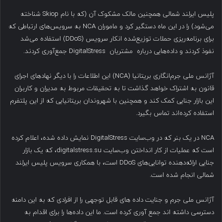
پلیس ایرلند شمالی همچنین مالک مشکوک آن (که با نام Skiop شناخته
می‌شود) را در این ماه دستگیر کرد و ماموران NCA به سرویس‌های ارتباطی که
برای برنامه‌ریزی حملات توزیع‌شده انکار سرویس (DDoS) استفاده می‌شد
نفوذ کردند و داده‌هایی درباره مشتریان DigitalStress جمع‌آوری کردند.
آژانس ملی جرم‌انگاری بریتانیا (NCA) این اطلاعات را با دیگر نهادهای اجرای
قانون به اشتراک خواهد گذاشت تا به تحقیقات مربوط به مدیران و کاربران
این بازار جنایی کمک کند و همچنین با شهروندان بریتانیایی که از این پلتفرم
استفاده کرده‌اند تماس بگیرد.
NCA در یک بنر که در وب‌سایت DigitalStress نمایش داده شده، اعلام کرده
است که عملیات از کار انداختن وب‌سایت digitalstress.su، که یک بازار
جنایی ارائه‌دهنده توانایی‌های DDoS است، با همکاری سرویس پلیس ایرلند
شمالی انجام شده است.
آژانس ملی جرم و جنایت داده های قابل توجهی را از افرادی که به این دامنه
دسترسی داشته اند جمع آوری کرده است. ما این داده‌ها را برای اقدام به