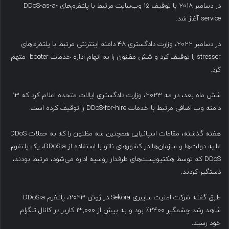
در دسامبر ۲۰۱۸ با توقیف ۱۵ وب‌سایت مرتبط با پلتفرم‌های DDoS-as-a-
service آغاز شد.
در دسامبر ۲۰۲۲، وزارت دادگستری ۴۸ دامنه اینترنتی مرتبط با پلتفرم‌های
stresser را توقیف کرد و شش مظنون را به اتهام اداره خدمات booter متهم
کرد.
شش ماه بعد، در مه ۲۰۲۳، وزارت دادگستری ایالات متحده اعلام کرد که ۱۳
دامنه وب اضافی مرتبط با خدمات DDoS-for-hire را توقیف کرده است.
هفته گذشته، مقامات اسپانیایی همچنین سه مظنون را که به حملات DDoS
علیه دولت‌ها و سازمان‌ها در کشورهای ناتو با استفاده از DDoSia، یک پلتفرم
DDoS که توسط هکتیویست‌های طرفدار روسیه اداره می‌شود، مرتبط بودند،
دستگیر کردند.
طبق گفته شرکت امنیت سایبری Sekoia در ژوئن ۲۰۲۳، پلتفرم DDoSia
شاهد رشد چشمگیر ۲۴۰۰٪ بود و به بیش از ۱۳,۰۰۰ کاربر در کانال تلگرام
خود رسید.