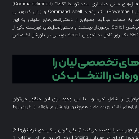
دیتابیس، صفحه گسترده (Spreadsheet)، XML یا فایل‌های متنی جداسازی شده توسط “کاما” (Comma-delimited)
برای ذخیره‌ی داده‌ها استفاده کنید. برنامه‌ی پاورشل (Powershell) یک پنجره Command shell و زبان کدنویسی
نه داده‌ها به حساب می‌آید. بسیاری از دستورالعمل‌های امنیتی به این
خاطر اجرا نمی‌شوند که ادمین‌ها از دانش کافی برای نوشتن Script برخوردار نیستند و دستورالعمل‌های فهرست یکی از
این نمونه‌ها هستند. به همین دلیل، در دوره‌ی SEC505 یک روز کامل به آموزش Script نویسی در پاورشل اختصاص
ی‌های نرم‌افزاری را شامل نمی‌شود. با این وجود برای این منظور می‌توان
Group P) را با استفاده از ابزارهای ثالث بهبود داد و هم‌چنین پاورشل می‌تواند از طریق رابط
البته لازم به ذکر است که این کنترل مواردی مهم‌تر از فهرست را توصیه می‌کند: ۱) قفل کردن پیکربندی نرم‌افزارها ۲)
استفاده از لیست سفید (Whitelisting) برای اپلیکیشن‌ها ۳) اجرای عملیات Logging برای تعیین میزان استفاده از