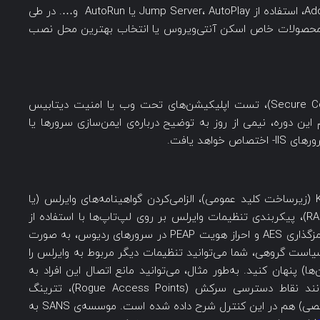
امنیت اینترنت اکسپلورر و کروم، جاوا، Adobe Reader، استفاده از Jump Server، AutoPlay یا AutoRun و…. در طی
‌ی محصولات خاص اسکن آنتی‌ویروس یا انتخاب بهترین محل نصب
در دوره‌ی SEC505 مباحث کدنویسی ایمن (Secure Coding)، تست اپلیکیشن‌های تحت وب یا امنیت دیتابیس
این دوره، نیمی از روز به توضیح درباره‌ی ایمن‌سازی سرورها یا
در دوره‌ی SEC505 مباحث مربوط به ایجاد یک KPI (زیرساخت کلید عمومی)، الزامی‌کردن گواهینامه‌های وایرلس (یا
کارت‌های هوشمند)، نصب سرورهای ردیوس (RADIUS)، پیکربندی تنظیمات وایرلس بر روی لپ‌تاپ‌ها با استفاده از
سیاست گروهی، و اجباری‌کردن استفاده از WPA2، رمزگذاری AES و احراز هویت PEAP در سرورهای ردیوس، به صورت
سیاست گروهی، شما می‌توانید تنظیمات دیگر مربوط به وایرلس را
ها) پنهان کنید. به‌طور مثال، می‌توانید مانع اتصال این افراد به
شبکه‌های Ad Hoc (اد هاک) شوید. مشکلاتی مانند نقاط دسترسی سرکش (Rogue Access Points)، تترینگ
(Tethering) و کامپیوترهای BYOD (دستگاه‌های شخصی) هم در این کنترل شرح داده شده است. موسسه‌ی SANS به