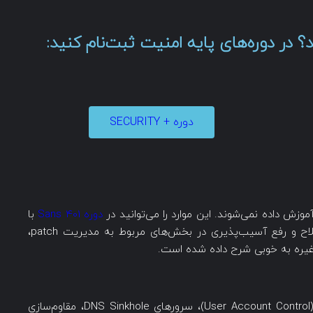
 در دوره‌های پایه امنیت ثبت‌نام کنید:
دوره + SECURITY
دوره Sans 401
با
نام «ملزومات امنیت» فرا بگیرید. با این وجود اصلاح و رفع آسیب‌پذیری در بخش‌های مربوط به مدیریت patch،
غیره به خوبی شرح داده شده است.
تکنیک‌های ضدبدافزار مانند کنترل حساب کاربری (User Account Control)، سرورهای DNS Sinkhole، مقاوم‌سازی