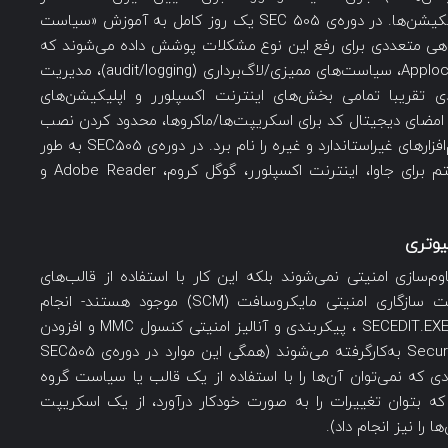
اپلیکیشن‌ها و ۴) جلوگیری از نصب ناخواسته‌ی اپلیکیشن‌ها. در دوره‌ی SEC 505 یک روز کامل به آموزش «سیاست
هی متعددی برای رفع این نوع مشکلات پوشش داده می‌شوند که
از آن‌ها می‌توان نرم‌افزار محدود کردن دسترسی Applocker، سیاست‌های ممیزی/لاگ‌برداری (audit/logging)، مدیریت
فاده از مجوزهای NTFS، پیکربندی تقریبا تمامی بخش‌های اینترنت اکسپلورر و اپلیکیشن‌های
ی امضای دیجیتال کد برای اسکریپت‌ها/ماکروها، محدود کردن نصب
پکیج‌های MSI، اجرای اسکریپت‌ها برای شناسایی نرم‌افزارهای غیراستاندارد و غیره را نام برد. در دوره‌ی SEC505 به طور
ویژه درباره‌ی تکنیک‌های مقاوم‌سازی امنیت سیستم برای جاوا، اینترنت اکسپلورر، گوگل کروم، Adobe Reader و
یوتری
سازی امنیتی نمی‌شوند بلکه این کار با استفاده از قالب‌های
امنیتی INF/XML –مانند نمونه‌هایی که در مدیریت سازگاری امنیتی مایکروسافت (SCM) موجود هستند- انجام
می‌شود. این قالب‌ها با درنظرگرفتن سیاست گروه، SECEDIT.EXE ، پیکربندی و آنالیز امنیتی کنسول MMC و افزودن
یک Snap-in، یا برنامه‌ی Security Configuration Wizard به‌کارگرفته می‌شوند (همگی این موارد در دوره‌ی SEC505
 که نمی‌توان آن‌ها را با استفاده از یک قالب یا سیاست گروه
که بتوان تغییرات را به صورت خودکار درآورد، از یک اسکریپت
 را نیز انجام داد).