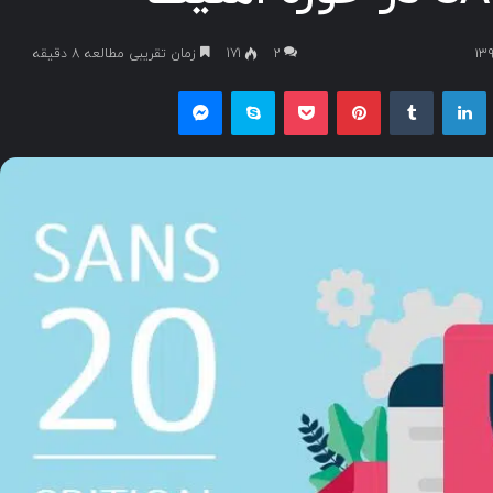
۲
171
زمان تقریبی مطالعه 8 دقیقه