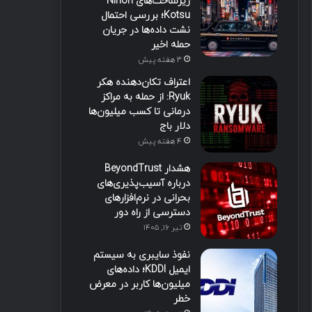
زیرساخت‌های Nihon
Kotsu؛ بررسی احتمال
نشت داده‌ها در جریان
حمله اخیر
3 هفته پیش
اعتراف تکان‌دهنده هکر
Ryuk: از حمله به مراکز
درمانی تا کسب میلیون‌ها
دلار باج
4 هفته پیش
هشدار BeyondTrust
درباره آسیب‌پذیری‌های
بحرانی در نرم‌افزارهای
دسترسی از راه دور
تیر ۱۶, ۱۴۰۵
نفوذ سایبری به سیستم
ایمیل KDDI؛ داده‌های
میلیون‌ها کاربر در معرض
خطر