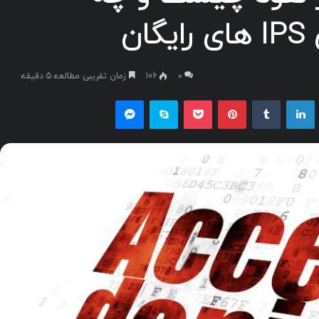
ن
۰
106
زمان تقریبی مطالعه 5 دقیقه
یکس
لینکداین
تامبلر
پینتریست
پاکت
اسکایپ
مسنجر