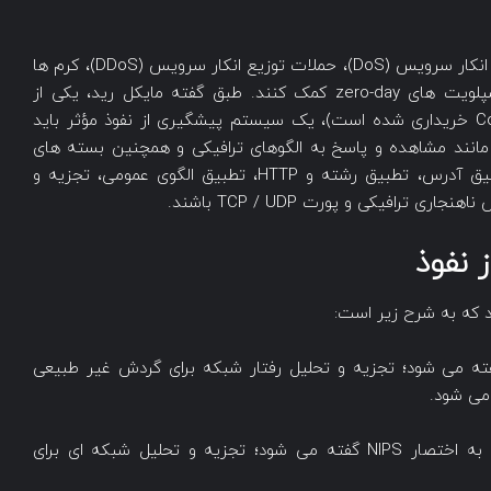
ابزارهای IPS می توانند به شما در جلوگیری از حملات انکار سرویس (DoS)، حملات توزیع انکار سرویس (DDoS)، کرم ها
(Worms)، ویروس ها یا اکسپلویت هایی مانند اکسپلویت های zero-day کمک کنند. طبق گفته مایکل رید، یکی از
مدیران سابق Top Layer Network (که توسط Corero خریداری شده است)، یک سیستم پیشگیری از نفوذ مؤثر باید
 مانند مشاهده و پاسخ به الگوهای ترافیکی و همچنین بسته های
جداگانه. “مکانیزم های ردیابی می توانند شامل تطبیق آدرس، تطبیق رشته و HTTP، تطبیق الگوی عمومی، تجزیه و
 نفوذ
Network Behavior Ana که به اختصار NBA گفته می شود؛ تجزیه و تحلیل رفتار شبکه برای گردش غیر طبیعی
Network-based Intrusion Prevention System که به اختصار NIPS گفته می شود؛ تجزیه و تحلیل شبکه ای برای