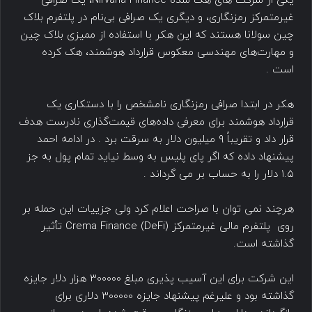
یکی از شرکت های هک شده Nirvana Finance، یک صرافی
غیرمتمرکز رمزنگاری، و دیگری یک صرافی بی‌نام در پلتفرم بلاک
چین سولانا هستند که این هکر با استفاده از ممیزی بلاک چین
و مهارت‌های مهندسی معکوس قرارداد هوشمند، هک کرده
است .
هکر در ابتدا صرافی رمزنگاری نامشخص را با دستکاری یک
قرارداد هوشمند برای معرفی داده‌های قیمت‌گذاری نادرست هدف
قرار داد و تقریباً ۹ میلیون دلار به سرقت برد . در ادامه احمد
پیشنهاد داده که اگر پای پلیس به وسط نیاید تمام پول به جز
۱.۵ دلار را به حساب بر می گرداند .
هرچند نمی توان با صراحت اعلام کرد ولی جزییات این حمله بر
روی پلتفرم مالی غیرمتمرکز Crema Finance (DeFi) تأثیر
گذاشته است.
این شرکت برای این آسیب پذیری مبلغ 300000 هزار دلار جایزه
گذاشته بود و علیرغم پیشنهاد جایزه 300000 دلاری برای