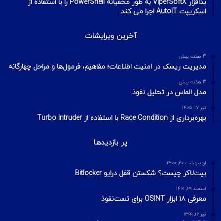
بدافزار ViperSoftX به طور مخفیانه PowerShell را با استفاده از
اسکریپت AutoIT اجرا می کند.
آخرین ویرایشات
3 هفته پیش
مدیریت ریسک در امنیت اطلاعات؛ مفاهیم، فرمول‌ها و مراحل چهارگانه
3 هفته پیش
مدل الماس در تحلیل نفوذ
تیر ۱۷, ۱۴۰۵
بهره‌برداری از Race Condition با استفاده از Turbo Intruder
پر بازدیدها
اردیبهشت ۲۰, ۱۴۰۰
بیت‌لاکر چیست؟ شکستن قفل درایو Bitlocker
اسفند ۲۹, ۱۴۰۱
معرفی ۱۸ ابزار OSINT برای تست‌نفوذ
تیر ۱۶, ۱۳۹۹