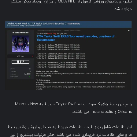
نظیر؛ رویدادهای ورزشی فرمول ۱، MLB، NFL و هزاران رویداد دیگر، منتشر
خواهد شد.
همچنین بلیط های کنسرت اینده Taylor Swift مربوط به Miami ، New
Orleans و Indianapolis می باشند.
این اطلاعات شامل نوع بلیط ، اطلاعات مربوط به صندلی، ارزش واقعی بلیط
ها و سایر اطلاعات فرد خریداری شده می باشد. هکر جزئیات بیشتری را نیز