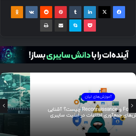
فیسبوک
ایکس
لینکداین
تامبلر
پینتریست
Reddit
VKontakte
Odnoklassniki
پاکت
اسکایپ
اشتراک گذاری با ایمیل
چاپ
آموزش‌های لیان
هوش تهدیدات سایبری (CTI)؛ راهنمای جامع از
تحلیل تا مدیریت رخداد