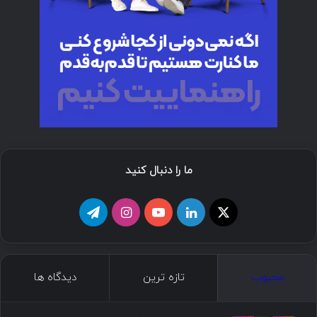
ما را دنبال کنید
ا
ل
ی
ا
ت
ی
ی
و
ی
ل
ک
ن
ت
ن
گ
محبوب
تازه ترین
دیدگاه ها
س
ک
ی
س
ر