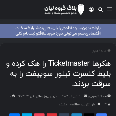
منو
ورود
جستجو برای
خانه
/
اخبار
هکرها Ticketmaster را هک کرده و
بلیط کنسرت تیلور سوییفت را به
سرقت بردند.
سجاد تیموری
ا
تیر ۱۶, ۱۴۰۳
آخرین بروزرسانی: تیر ۱۶, ۱۴۰۳
۰
ر
13
زمان تقریبی مطالعه 2 دقیقه
س
فیسبوک
ایکس
لینکداین
تامبلر
پینتریست
پاکت
اسکایپ
مسنجر
ا