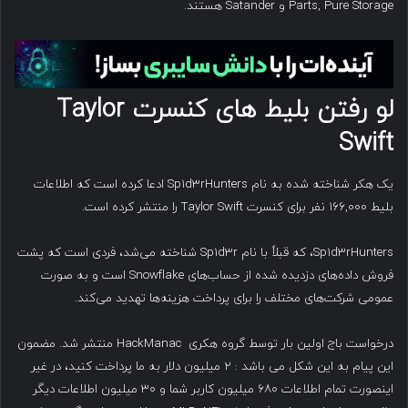
Parts, Pure Storage و Satander هستند.
لو رفتن بلیط های کنسرت Taylor
Swift
یک هکر شناخته شده به نام Sp1d3rHunters ادعا کرده است که اطلاعات
بلیط‌ ۱۶۶,۰۰۰ نفر برای کنسرت Taylor Swift را منتشر کرده است.
Sp1d3rHunters، که قبلاً با نام Sp1d3r شناخته می‌شد، فردی است که پشت
فروش داده‌های دزدیده شده از حساب‌های Snowflake است و به صورت
عمومی شرکت‌های مختلف را برای پرداخت هزینه‌ها تهدید می‌کند.
درخواست باج اولین بار توسط گروه هکری HackManac منتشر شد. مضمون
این پیام به این شکل می باشد : ۲ میلیون دلار به ما پرداخت کنید، در غیر
اینصورت تمام اطلاعات ۶۸۰ میلیون کاربر شما و ۳۰ میلیون اطلاعات دیگر