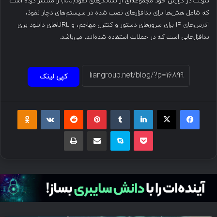
شرکت در گزارش خود مجموعه‌ای از نشانگرهای نفوذ(IoC) را منتشر کرده است
که شامل هش‌ها برای بدافزارهای نصب شده در سیستم‌های دچار نفوذ،
آدرس‌های IP برای سرورهای دستور و کنترل مهاجم، و URL‌های دانلود برای
بدافزارهایی است که در حملات استفاده شده‌اند، می‌باشد.
کپی لینک
فیسبوک
ایکس
لینکداین
تامبلر
پینتریست
Reddit
VKontakte
Odnoklassniki
پاکت
اسکایپ
اشتراک گذاری با ایمیل
چاپ