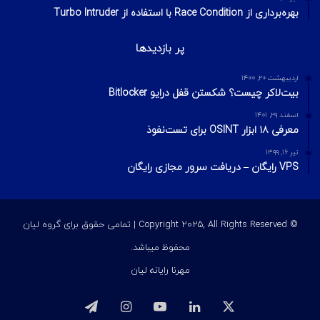
بهره‌برداری از Race Condition با استفاده از Turbo Intruder
پر بازدیدها
اردیبهشت ۲۰, ۱۴۰۰
بیت‌لاکر چیست؟ شکستن قفل درایو Bitlocker
اسفند ۲۹, ۱۴۰۱
معرفی ۱۸ ابزار OSINT برای تست‌نفوذ
تیر ۱۶, ۱۳۹۹
VPS رایگان – دریافت سرور مجازی رایگان
© Copyright 2025, All Rights Reserved | تمامی حقوق برای گروه لیان
محفوظ میباشد.
مهرنا رایانه لیان
ایکس
لینکداین
یوتیوب
اینستاگرام
تلگرام