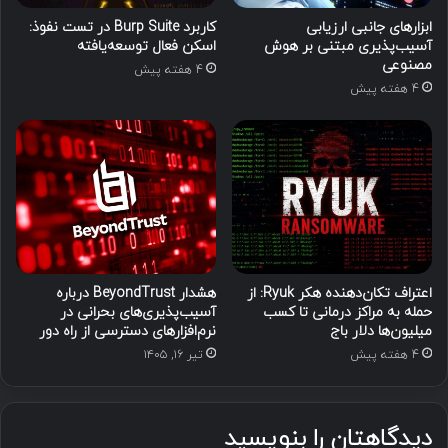
ابزارهای جانبی ارزیابی
کاربرد Burp Suite در تست نفوذ:
آسیب‌پذیری مبتنی بر هوش
اسکن فعال توسعه‌یافته
مصنوعی
4 هفته پیش
4 هفته پیش
اعتراف تکان‌دهنده هکر Ryuk: از
هشدار BeyondTrust درباره
حمله به مراکز درمانی تا کسب
آسیب‌پذیری‌های بحرانی در
میلیون‌ها دلار باج
نرم‌افزارهای دسترسی از راه دور
4 هفته پیش
تیر ۱۶, ۱۴۰۵
دیدگاهتان را بنویسید