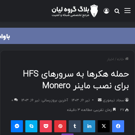
منو
ورود
جستجو برای
خانه
/
اخبار
حمله هکرها به سرورهای HFS
برای نصب ماینر Monero
سجاد تیموری
ا
تیر ۱۶, ۱۴۰۳
آخرین بروزرسانی: تیر ۱۶, ۱۴۰۳
۰
ر
27
زمان تقریبی مطالعه 3 دقیقه
س
فیسبوک
ایکس
لینکداین
تامبلر
پینتریست
پاکت
اسکایپ
مسنجر
ا
ل
وایبر