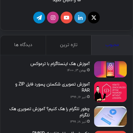
ما را دنبال کنید
ا
ل
ی
ا
ت
ی
ی
و
ی
ل
ک
ن
ت
ن
گ
محبوب
تازه ترین
دیدگاه ها
س
ک
ی
س
ر
د
و
ت
ا
آموزش هک اینستاگرام با ترموکس
بهمن ۱۳, ۱۴۰۰
ا
ب
ا
م
آموزش تصویری شکستن پسورد فایل ZIP و
ی
گ
RAR
تیر ۱۶, ۱۳۹۹
ن
ر
چطور تلگرام را هک کنیم؟ آموزش تصویری هک
ا
تلگرام
تیر ۱۸, ۱۳۹۹
م