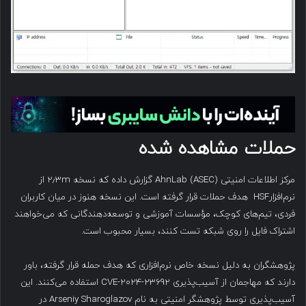
حملات مشاهده شده
مرکز اطلاعات امنیتی AhnLab (ASEC) گزارش داده که نسخه ۲٫۳m از
نرم‌افزارHSF هدف حملات قرار گرفته است. این نسخه هنوز در میان کاربران
فردی، تیم‌های کوچک، مؤسسات آموزشی و توسعه‌دهندگانی که می‌خواهند
اشتراک فایل را روی شبکه تست کنند، بسیار محبوب است.
پژوهشگران به دلیل نسخه خاص نرم‌افزاری که هدف حمله قرار گرفته، باور
دارند که مهاجمان از آسیب‌پذیری CVE-2024-23692 استفاده می‌کنند. این
آسیب‌پذیری توسط پژوهشگر امنیتی به نام Arseniy Sharoglazov در