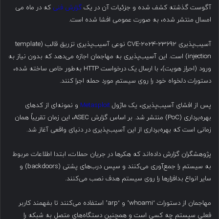
آگوست گذشته کشف شده و جزئیات آن در یک
گزارش فنی
که در ماه می
امسال منتشر شده، به صورت عمومی افشا شده است.
آسیب‌پذیری CVE-2024-23692 نوعی آسیب‌پذیری تزریق قالب (template
injection) است. این آسیب‌پذیری به مهاجمان اجازه می‌دهد که بدون نیاز به
ورود (احراز هویت)، با ارسال یک درخواست HTTP به‌طور خاص ساخته شده،
دستورات دلخواه خود را روی سیستم مورد حمله اجرا کنند.
پس از افشای آسیب‌پذیری، یک ماژول
Metasploit
و نمونه‌ای از کدهای
بهره‌برداری (PoC) منتشر شد. بر اساس گزارش ASEC، این زمان تقریباً همان
زمانی است که بهره‌برداری از این آسیب‌پذیری در دنیای واقعی آغاز شد.
پژوهشگران گزارش داده‌اند که هکرها در جریان حملات، ابتدا اطلاعات مربوط
به سیستم را جمع‌آوری می‌کنند و سپس درب‌های پشتی (backdoors) و
سایر انواع بدافزارها را روی سیستم هدف نصب می‌کنند.
مهاجمان از دستورات ‘whoami’ و ‘arp’ استفاده می‌کنند تا بفهمند کاربر
فعلی سیستم چه کسی است و همچنین دستگاه‌های متصل به شبکه را