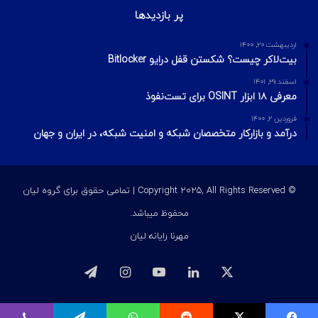
تا احراز هویت را دور بزنند.
اردیبهشت ۲۰, ۱۴۰۴
Google Chrome از هوش مصنوعی داخلی دستگاه برای شناسایی
کلاهبرداری‌های پشتیبانی فنی استفاده خواهد کرد
شهریور ۱۵, ۱۴۰۴
سوءاستفاده مهاجمان سایبری از Grok AI در X برای توزیع لینک‌های
مخرب
آخرین ویرایشات
2 هفته پیش
مدیریت ریسک در امنیت اطلاعات؛ مفاهیم، فرمول‌ها و مراحل چهارگانه
2 هفته پیش
مدل الماس در تحلیل نفوذ
4 هفته پیش
بهره‌برداری از Race Condition با استفاده از Turbo Intruder
پر بازدیدها