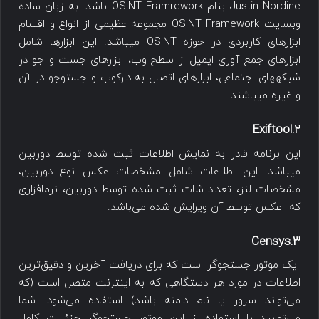
Justin Nordine بنام OSINT Framrework باشد. به زبان ساده
وب‎سایت OSINT Framework مجموعه عظیمی از انواع و اقسام
ابزارهای کاربردی در حوزه OSINT می‎باشد. این ابزارها شامل
ابزارهای جمع آوری ایمیل از سطح وب، ابزارهای جست و جو در
شبکه‎های اجتماعی، ابزارهای اتصال به دارک‎وب و جست‎وجو در آن
و غیره می‎باشند.
2.Exiftool
این برنامه قادر به نمایش اطلاعات ثبت شده توسط دوربین
می‎باشد. این اطلاعات شامل مشخصات عکس نوع دوربین،
مشخصات لنز، تعداد شات ثبت شده توسط دوربین، نرم‎افزاری
که عکس توسط آن ویرایش شده می‌باشد.
3.Censys
یک موتور جستجوگر است که برای دریافت آخرین و دقیق‌ترین
اطلاعات در مورد هر دستگاهی که به اینترنت متصل است (که
می‌تواند سرور یا نام دامنه باشد) استفاده می‌شود. شما
می‌توانید با استفاده از این موتور جستجوگر جزئیات کامل