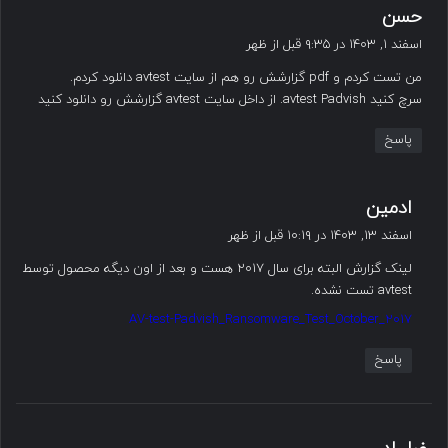
گ
حسن
ف
اسفند ۱, ۱۴۰۳ در ۹:۳۵ قبل از ظهر
ت
من تست کردم و pdf گزارشش رو هم از سایت avtest دانلود کردم.
:
سرچ کنید avtest Padvish. از داخل سایت avtest گزارشش رو دانلود کنید
پاسخ
گ
ادمین
ف
اسفند ۱۳, ۱۴۰۳ در ۱۰:۱۹ قبل از ظهر
ت
لینک گزارش البته برای سال ۲۰۱۷ هست و بعد از اون دیگه محصول توسط
:
avtest تست نشده.
AV-test-Padvish_Ransomware_Test_October_2017
پاسخ
گ