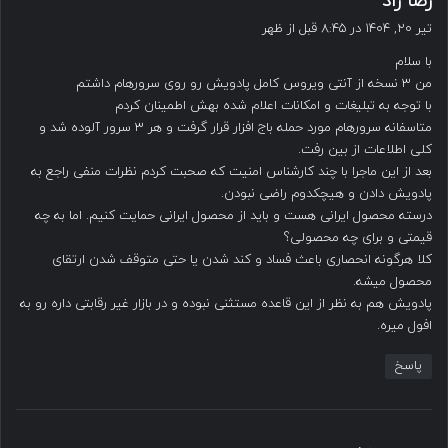
رضا راد
ف
تیر ۲۰, ۱۴۰۴ در ۸:۴۵ قبل از ظهر
ت
با سلام
:
من ۳ نسخه از آنتی ویروس کامل پادویش رو روی سرورهام داشتم
با توجه به تبلیغات و امکانات اعلام شده بهش اطمینان کردم
متاسفانه سرورهام مورد حمله باج افزار قرار گرفت و هر ۳ سرور آلوده شد و
کلی اطلاعات از بین رفت.
بعد از این ماجرا با چند کارشناس امنیت که صحبت کردم نظرات منفی راجع به
پادویش دادن و هیچکدوم راضی نبودن.
درسته محصول ایرانی هست و باید از محصول ایرانی حمایت کنیم. اما به چه
قیمتی و برای چه محصولی؟
کلا هرگونه انحصاری باعث فساد و کند شدن یا حتی متوقف شدن ارتقای
محصول میشه.
پادویش هم به نظر از این قاعده مستثنی نبوده و در بازار غیر رقابتی داره رو به
افول میره.
پاسخ