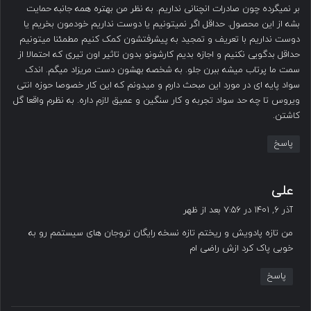
بر نمیگرده چون صادرات انچنانی نداریم. به نظر من بهتره همه جانبه حمایت
بشه از این محصول. حداقل اگر نمیتونیم یا دوست نداریم خودمون بخریم یا
دوست نداریم با تعریف و تمجید به پیشرفتشون کمک کنیم مطمئنا میتونیم
حداقل بدگویی نکنیم و اجازه بدیم کارشونو بدون تاثیر اون تیری که احتمالا از
سمت ما پرتاب میشه ببرن جلو. به شخصه بهشون دست مریزاد میگم. اندک
سواد پایه ای در مورد این مبحث دارم و میدونم که این کار خصوصا حوزه انتی
ویروس تا چه حد سواد تجربه و کار سنگین و عمیق لازم داره. به نظرم واقعا گل
کاشتن.
پاسخ
گ
علی
ف
آذر ۶, ۱۴۰۱ در ۷:۵۶ بعد از ظهر
ت
من تازه پادویش و ریختم تازه نسخه رایگان تروجان های سیستمم رو به
:
خوبی پاک کرد ازش راضی ام
پاسخ