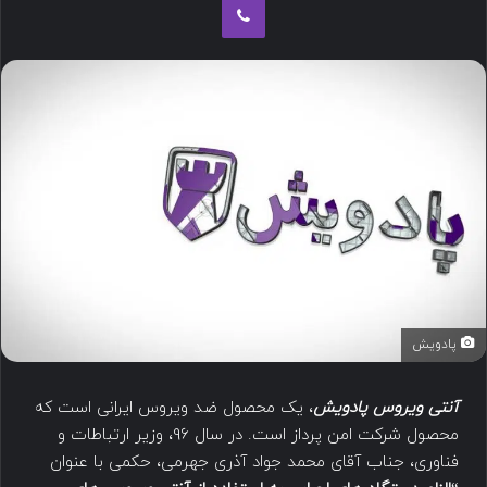
پادویش
آنتی ویروس پادویش
، یک محصول ضد ویروس ایرانی است که
محصول شرکت امن پرداز است. در سال 96، وزیر ارتباطات و
فناوری، جناب آقای محمد جواد آذری جهرمی، حکمی با عنوان