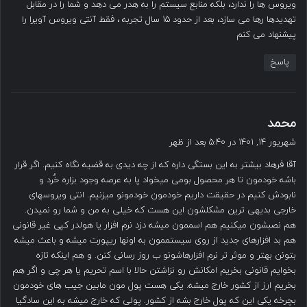
ویروس ها را ندارد، بلکه منابع سیستم را به هدر می دهد و شما را در مقابل
تهدیدها رها می سازد، بعد از حدود ۱۵ سال تجربه ، فقط آنتی ویروس آویرا را
پیشنهاد می کنم
پاسخ
گ
محمد
ف
شهریور ۱۴, ۱۴۰۱ در ۵:۴۰ بعد از ظهر
ت
آقا فرهاد بیشتر به این بستگی داره که از چه دیدی به قضیه نگاه کنیم. اگر قرار
:
باشه خودمون تا هر محصول بومی میخواد پا به عرصه وجود بزاره خٌرد و
نابودش کنیم در حقیقت داریم خودمون خودمونو میزنیم. انتی ویروسهای
خارجی بدیهی ترین مشکلشون این هست که خیلی به من و شما رو نمیدن.
هم نصبشون میکنیم هم اسممون میشه دزد نرم افزار یا هولدر کپی غیر قانونی
هم بد افزارهای جدید از روی سیستممون به اونها ریپورت میشه و باعث میشه
بتونن بهتر و موثر تر نرم افزارهاشونو ب روز رسانی کنن. و هم اینکه تازه
بخوایم قانونی بخریم امکانش رو نزاشتن حالا با اسم تحریم یا هر چی و اگر هم
بخریم ارز از کشور خارج میشه. یکی هست پول مون مابین جیب های خودمون
بچرخه یکی این که پول خارج بشه از کشور. پولی که خارج میشه به این سادگیا