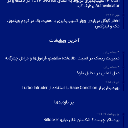
آخرین تایپیک ها
2 هفته پیش
تکنیک‌های شناسایی میزبان در شبکه با ابزار Nmap
2 هفته پیش
اسکن شبکه چیست؟ معرفی انواع اسکن و فلگ‌های TCP
2 هفته پیش
Footprinting و Reconnaissance چیست؟ آشنایی با روش‌های
جمع‌آوری اطلاعات در امنیت سایبری
محبوبترین ها
تیر ۲۸, ۱۳۹۹
لو رفتن ویدیوهای آموزشی هکرهای ایرانی در اینترنت
مرداد ۱۹, ۱۴۰۴
Proton آسیب‌پذیری مربوط به افشای TOTP Secrets در لاگ‌ها را در
Authenticator برطرف کرد
مهر ۱۹, ۱۴۰۰