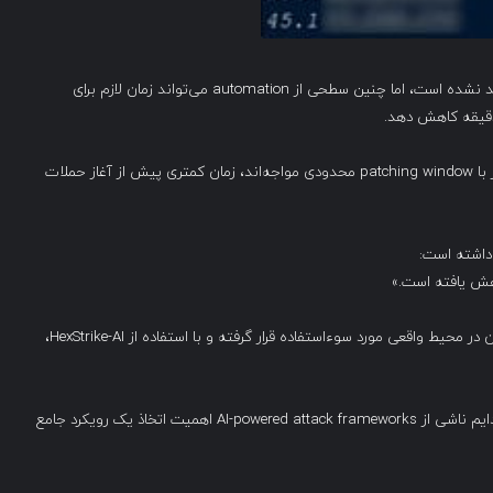
اگرچه نقش مستقیم HexStrike-AI در این حملات تاکنون تأیید نشده است، اما چنین سطحی از automation می‌تواند زمان لازم برای
این تحول موجب می‌شود مدیران سیستم که در حال حاضر نیز با patching window محدودی مواجه‌اند، زمان کمتری پیش از آغاز حملات
هش یافته است.»
به گفته این شرکت، «آسیب‌پذیری CVE-2025-7775 هم‌اکنون در محیط واقعی مورد سوءاستفاده قرار گرفته و با استفاده از HexStrike-AI،
اگرچه patching سریع همچنان حیاتی است، اما این تغییر پارادایم ناشی از AI-powered attack frameworks اهمیت اتخاذ یک رویکرد جامع