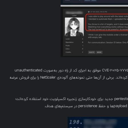
گزارش‌ها حاکی از آن است که threat actorها با بهره‌گیری از CVE-2025-7775 موفق به اجرای کد از راه دور به‌صورت unauthenticated
شده و سپس webshell‌هایی را بر روی تجهیزات آلوده مستقر کرده‌اند. برخی از آن‌ها حتی نمونه‌های آلوده‌ی NetScaler را برای فروش عرضه
به‌اعتقاد CheckPoint، مهاجمان احتمالاً از این pentesting framework جدید برای خودکارسازی زنجیره اکسپلویت خود استفاده کرده‌اند؛