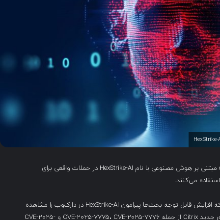
هکرها به‌طور فزاینده‌ای از یک offensive security framework مبتنی بر هوش مصنوعی با نام HexStrike-AI در حملات واقعی برای
این فعالیت توسط CheckPoint Research گزارش شده است که افزایش قابل توجه بحث‌ها پیرامون HexStrike-AI در دارک‌وب را مشاهده
کرده است؛ ابزاری که با weaponization سریع آسیب‌پذیری‌های جدید Citrix از جمله CVE-2025-7775، CVE-2025-7776 و CVE-2025-