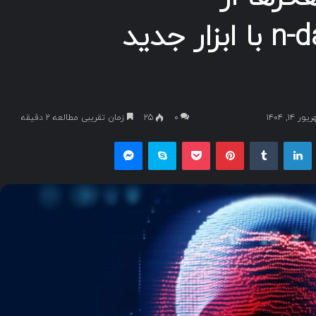
آسیب‌پذیری‌های n-day با ابزار جدید
۱, ۱۴۰۴
۰
25
زمان تقریبی مطالعه 2 دقیقه
یکس
لینکداین
تامبلر
پینتریست
پاکت
اسکایپ
مسنجر