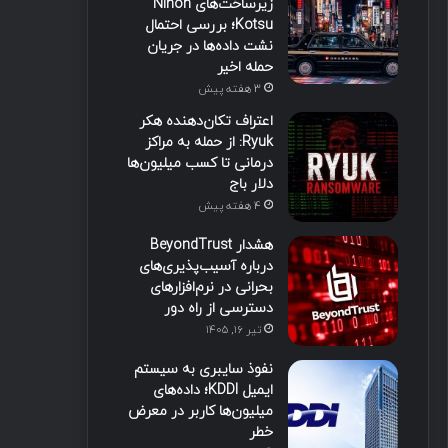
زیرساخت‌های Nihon
Kotsu؛ بررسی احتمال
نشت داده‌ها در جریان
حمله اخیر
3 هفته پیش
اعتراف تکان‌دهنده هکر
Ryuk: از حمله به مراکز
درمانی تا کسب میلیون‌ها
دلار باج
4 هفته پیش
هشدار BeyondTrust
درباره آسیب‌پذیری‌های
بحرانی در نرم‌افزارهای
دسترسی از راه دور
تیر ۱۶, ۱۴۰۵
نفوذ سایبری به سیستم
ایمیل KDDI؛ داده‌های
میلیون‌ها کاربر در معرض
خطر