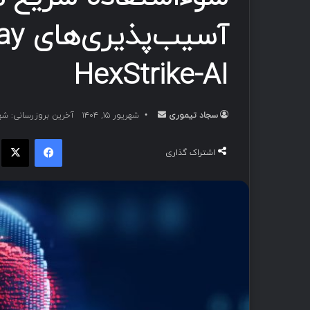
HexStrike-AI
سجاد تیموری
ا
شهریور ۱۵, ۱۴۰۴
آخرین بروزرسانی: شهریور ۴
ر
فیسبوک
ا
س
اشتراک گذاری
ا
ل
ب
ه
ا
ی
م
ی
ل