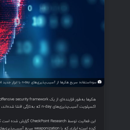
سوءاستفاده سریع هکرها از آسیب‌پذیری‌های n-day با ابزار جدید HexStrike-AI
اکسپلویت آسیب‌پذیری‌های n-day که به‌تازگی افشا شده‌اند، استفاده می‌کنند.