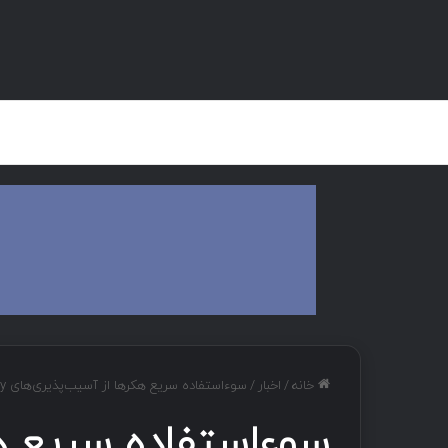
صفحه اصلی
هک و تست نفوذ
دان
خانه
/
اخبار
/
سوءاستفاده سریع هکرها از آسیب‌پذیری‌های n-day با ابزار جدید HexStrike-AI
سوءاستفاده سریع ه