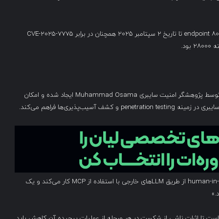
بر اساس داده‌های ShadowServer Foundation، نزدیک به ۸۰۰۰ endpoint تا تاریخ ۲ سپتامبر ۲۰۲۵ همچنان در برابر CVE-2025-7775
ود.
HexStrike-AI در اصل یک ابزار red teaming مشروع است که توسط پژوهشگر امنیت سایبری Muhammad Osama ایجاد شده و امکان
طبق توضیحات سازنده، «HexStrike-AI با مدل تعامل human-in-the-loop از طریق LLMهای خارجی با استفاده از MCP کار می‌کند و یک
خه client این ابزار شامل retry logic و recovery handling است تا اثرات ناشی از شکست در هر مرحله از عملیات پیچیده آن کاهش یابد.