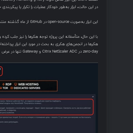
در این حالت، ابزار به‌طور خودکار عملیات را تکرار یا پیکربندی
این ابزار به‌صورت open-source در GitHub از ماه گذشته منتشر شده و تاکنون بیش از ۱۸۰۰ star و بیش از ۴۰۰ fork دریافت کرده است.
zero-day در Citrix NetScaler ADC و Gateway تنها در عرض چند ساعت پس از افشای آن‌ها تبادل نظر کرده‌اند.