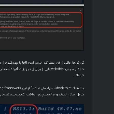
کرده‌اند.
شامل اسکن نمونه‌های آسیب‌پذیر، ساخت اکسپلویت، تحویل payloadها و حفظ persistence در سیستم‌های هدف.