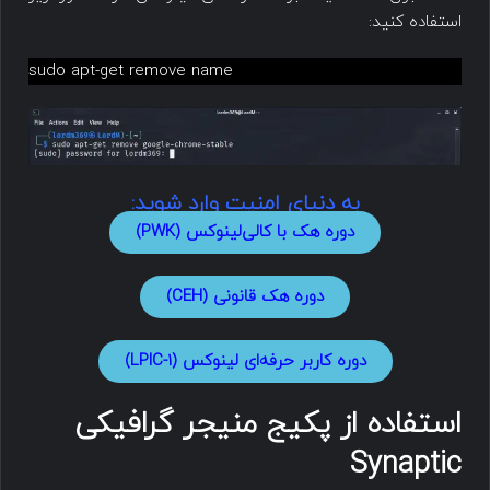
استفاده کنید:
sudo apt-get remove name
به دنیای امنیت وارد شوید:
دوره هک با کالی‌لینوکس (PWK)
دوره هک قانونی (CEH)
دوره کاربر حرفه‌ای لینوکس (LPIC-1)
استفاده از پکیج منیجر گرافیکی
Synaptic