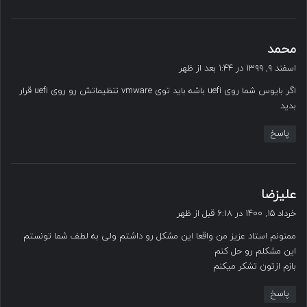
گ
محمد
ف
اسفند ۹, ۱۳۹۹ در ۱:۴۴ بعد از ظهر
ت
اگر بایوس شما روی uefi باشه باید توی vmware تنظیماتش رو روی uefi قرار
:
بدید
پاسخ
گ
علیزضا
ف
خرداد ۱۵, ۱۴۰۰ در ۶:۱۸ قبل از ظهر
ت
ممنونم استاد عزیز من واقعا این مشکل رو داشتم ولی به لطف شما تونستم
:
این مشکلم رو حل کنم
بازم ازتون تشکر میکنم
پاسخ