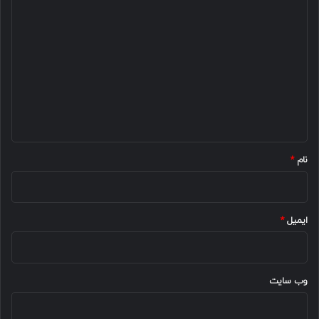
د
ی
د
گ
ا
ه
*
نام
*
ایمیل
*
وب‌ سایت