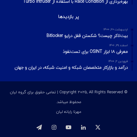
مرداد ۲۰, ۱۴۰۳
Cisco از وجود آسیب‌پذیری‌های بحرانی RCE در تلفن‌های IP که به
پایان عمر خود رسیده‌اند، هشدار داده است.
آذر ۴, ۱۴۰۳
بیش از ۲۰۰۰ فایروال Palo Alto با استفاده از سوءاستفاده اخیر شرکت
که برطرف شده بودند، هک شده است.
مهر ۹, ۱۴۰۴
رشد چشمگیر گواهینامه‌های VMware در فضای متغیر فناوری اطلاعات
آخرین ویرایشات
2 هفته پیش
مدیریت ریسک در امنیت اطلاعات؛ مفاهیم، فرمول‌ها و مراحل چهارگانه
2 هفته پیش
مدل الماس در تحلیل نفوذ
4 هفته پیش
بهره‌برداری از Race Condition با استفاده از Turbo Intruder
پر بازدیدها