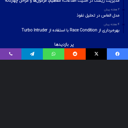
مدیریت ریسک در امنیت اطلاعات؛ مفاهیم، فرمول‌ها و مراحل چهارگانه
2 هفته پیش
مدل الماس در تحلیل نفوذ
4 هفته پیش
بهره‌برداری از Race Condition با استفاده از Turbo Intruder
پر بازدیدها
اردیبهشت ۲۰, ۱۴۰۰
بیت‌لاکر چیست؟ شکستن قفل درایو Bitlocker
اسفند ۲۹, ۱۴۰۱
معرفی ۱۸ ابزار OSINT برای تست‌نفوذ
فروردین ۲, ۱۴۰۰
درآمد و بازارکار متخصصان شبکه و امنیت شبکه، در ایران و جهان
© Copyright 2025, All Rights Reserved | تمامی حقوق برای گروه لیان
محفوظ میباشد.