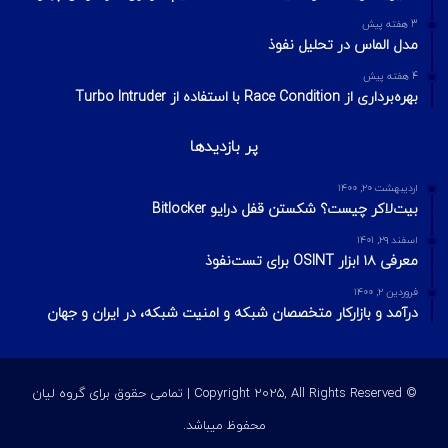
Footprinting و Reconnaissance چیست؟ آشنایی با روش‌های
جمع‌آوری اطلاعات در امنیت سایبری
محبوبترین ها
مرداد ۲۷, ۱۴۰۳
آسیب‌پذیری RCE در پروتکل TCP/IP ویندوز تمامی سیستم‌های که
IPv6 فعال دارند را تحت تأثیر قرار می‌دهد.
تیر ۲۹, ۱۴۰۴
سوءاستفاده مهاجمان از بسته‌های محبوب npm برای انتشار بدافزار از
طریق فیشینگ
مهر ۱۹, ۱۴۰۳
Cyber Kill Chain چیست ؟
آخرین ویرایشات
2 هفته پیش
مدیریت ریسک در امنیت اطلاعات؛ مفاهیم، فرمول‌ها و مراحل چهارگانه
3 هفته پیش
مدل الماس در تحلیل نفوذ