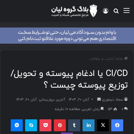
منو
ورود
جستجو برای
خانه
/
کتاب و مقالات
CI/CD یا ادغام پیوسته و تحویل/
توزیع پیوسته چیست ؟
سجاد تیموری
ا
آبان ۲۰, ۱۴۰۳
آخرین بروزرسانی: آبان ۲۰, ۱۴۰۳
ر
۰
53
زمان تقریبی مطالعه 10 دقیقه
س
فیسبوک
ایکس
لینکداین
تامبلر
پینتریست
پاکت
اسکایپ
مسنجر
ا
ل
وایبر