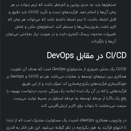
استقرارها باید به حدی روتین و کم‌خطر باشند که تیم بتواند در هر
زمان آن‌ها را انجام دهد. فرآیندهای تست و تأیید CI/CD باید دقیق و
قابل اعتماد باشند، تا تیم اعتماد داشته باشد که می‌تواند هر زمان که
لازم باشد، به‌روزرسانی‌ها را مستقر کند. استقرارهای مکرر و شامل
تغییرات محدود، ریسک کمتری دارند و در صورت نیاز به‌راحتی می‌توان
آن‌ها را بازگرداند.
CI/CD
در مقابل
DevOps
CI/CD یک بخش ضروری از متدولوژی
DevOps
است که هدف آن تقویت
همکاری بین تیم‌های توسعه و عملیات می‌باشد. هر دو CI/CD و DevOps بر
خودکارسازی فرآیندهای یکپارچه‌سازی کد
تمرکز دارند و از این طریق
فرآیندهایی را که در آن یک ایده (مانند یک ویژگی جدید، درخواست بهبود، یا
رفع یک باگ) از مرحله توسعه به مرحله استقرار در محیط تولید می‌رسد،
سرعت می‌بخشند تا بتواند برای کاربر ارزش‌آفرینی کند.
در چارچوب همکاری DevOps، امنیت یک مسئولیت مشترک است که از ابتدا
تا انتهای فرآیند به طور یکپارچه در نظر گرفته می‌شود. این طرز فکر به قدری