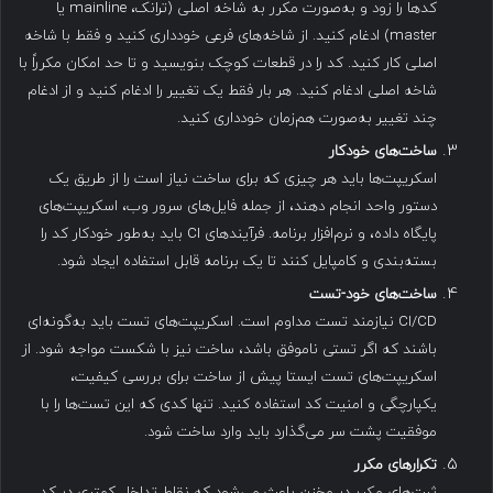
کدها را زود و به‌صورت مکرر به شاخه اصلی (ترانک، mainline یا
master) ادغام کنید. از شاخه‌های فرعی خودداری کنید و فقط با شاخه
اصلی کار کنید. کد را در قطعات کوچک بنویسید و تا حد امکان مکرراً با
شاخه اصلی ادغام کنید. هر بار فقط یک تغییر را ادغام کنید و از ادغام
چند تغییر به‌صورت هم‌زمان خودداری کنید.
ساخت‌های خودکار
اسکریپت‌ها باید هر چیزی که برای ساخت نیاز است را از طریق یک
دستور واحد انجام دهند، از جمله فایل‌های سرور وب، اسکریپت‌های
پایگاه داده، و نرم‌افزار برنامه. فرآیندهای CI باید به‌طور خودکار کد را
بسته‌بندی و کامپایل کنند تا یک برنامه قابل استفاده ایجاد شود.
ساخت‌های خود-تست
CI/CD نیازمند تست مداوم است. اسکریپت‌های تست باید به‌گونه‌ای
باشند که اگر تستی ناموفق باشد، ساخت نیز با شکست مواجه شود. از
اسکریپت‌های تست ایستا پیش از ساخت برای بررسی کیفیت،
یکپارچگی و امنیت کد استفاده کنید. تنها کدی که این تست‌ها را با
موفقیت پشت سر می‌گذارد باید وارد ساخت شود.
تکرارهای مکرر
ثبت‌های مکرر در مخزن باعث می‌شود که نقاط تداخل کمتری در کد