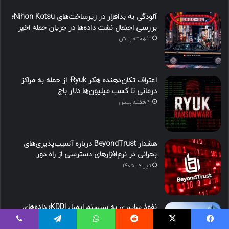
آلودگی به بدافزار در زیرساخت‌های Nihon Kotsu؛
بررسی احتمال نشت داده‌ها در جریان حمله اخیر
3 هفته پیش
اعتراف تکان‌دهنده هکر Ryuk: از حمله به مراکز
درمانی تا کسب میلیون‌ها دلار باج
4 هفته پیش
هشدار BeyondTrust درباره آسیب‌پذیری‌های
بحرانی در نرم‌افزارهای دسترسی از راه دور
تیر ۱۶, ۱۴۰۵
نفوذ سایبری به سیستم ایمیل KDDI؛ داده‌های
میلیون‌ها کاربر در معرض خطر
تیر ۸, ۱۴۰۵