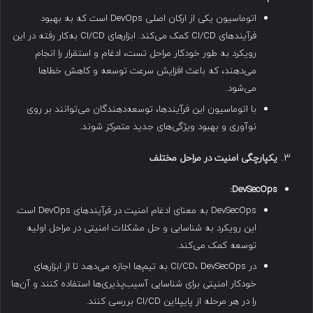
اتوماسیون یکی از ارکان اصلی DevOps است که به بهبود
فرآیندهای CI/CD کمک می‌کند. ابزارهای CI/CD به‌کار رفته در این
رویکرد به طور خودکار مراحل تست، ادغام و استقرار را انجام
می‌دهند، که باعث افزایش سرعت توسعه و کاهش خطاها
می‌شود.
با اتوماسیون این فرآیندها، توسعه‌دهندگان می‌توانند بر روی
نوآوری و بهبود ویژگی‌های جدید متمرکز شوند.
یکپارچگی امنیت در مراحل مختلف
DevSecOps:
DevSecOps به معنای ادغام امنیت در فرآیندهای DevOps است.
این رویکرد به شناسایی و حل مشکلات امنیتی در مراحل اولیه
توسعه کمک می‌کند.
در CI/CD، DevSecOps به تیم‌ها اجازه می‌دهد تا از ابزارهای
خودکار امنیتی برای شناسایی آسیب‌پذیری‌ها استفاده کنند و آن‌ها
را در هر مرحله از پایپلاین CI/CD بررسی کنند.