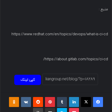
منبع :
https://www.redhat.com/en/topics/devops/what-is-ci-cd
https://about.gitlab.com/topics/ci-cd/
کپی لینک
فیسبوک
ایکس
لینکداین
تامبلر
پینتریست
Reddit
VKontakte
Odnoklassniki
پاکت
اسکایپ
اشتراک گذاری با ایمیل
چاپ