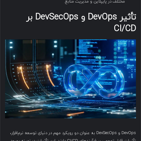
مختلف در پایپلاین و مدیریت منابع.
تأثیر DevOps و DevSecOps بر
CI/CD
DevOps و DevSecOps به عنوان دو رویکرد مهم در دنیای توسعه نرم‌افزار،
تأثیرات قابل توجهی بر فرآیندهای CI/CD دارند. این تأثیرات در زمینه بهبود