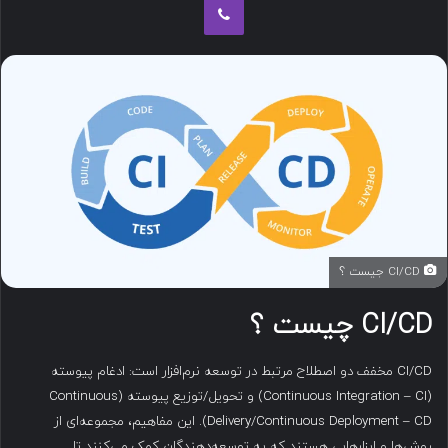
ب
ه
ا
ی
م
ی
ل
CI/CD جیست ؟
CI/CD چیست ؟
CI/CD مخفف دو اصطلاح مرتبط در توسعه نرم‌افزار است: ادغام پیوسته
(Continuous Integration – CI) و تحویل/توزیع پیوسته (Continuous
Delivery/Continuous Deployment – CD). این مفاهیم، مجموعه‌ای از
روش‌ها و ابزارهایی هستند که به توسعه‌دهندگان کمک می‌کنند تا