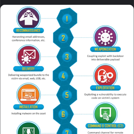
ا
ی
م
ی
ل