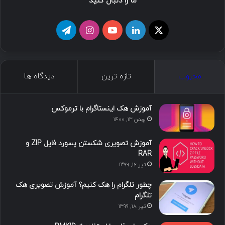
ما را دنبال کنید
ا
ل
ی
ا
ت
ی
ی
و
ی
ل
ک
ن
ت
ن
گ
محبوب
تازه ترین
دیدگاه ها
س
ک
ی
س
ر
د
و
ت
ا
آموزش هک اینستاگرام با ترموکس
بهمن ۱۳, ۱۴۰۰
ا
ب
ا
م
آموزش تصویری شکستن پسورد فایل ZIP و
ی
گ
RAR
تیر ۱۶, ۱۳۹۹
ن
ر
چطور تلگرام را هک کنیم؟ آموزش تصویری هک
ا
تلگرام
تیر ۱۸, ۱۳۹۹
م