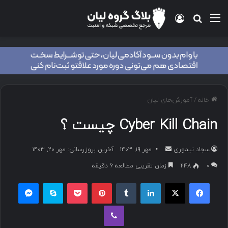
منو
ورود
جستجو برای
خانه
/
آموزش‌های لیان
Cyber Kill Chain چیست ؟
سجاد تیموری
ا
مهر ۱۹, ۱۴۰۳
آخرین بروزرسانی: مهر ۲۰, ۱۴۰۳
ر
۰
248
زمان تقریبی مطالعه 6 دقیقه
س
فیسبوک
ایکس
لینکداین
تامبلر
پینتریست
پاکت
اسکایپ
مسنجر
ا
ل
وایبر
ب
ه