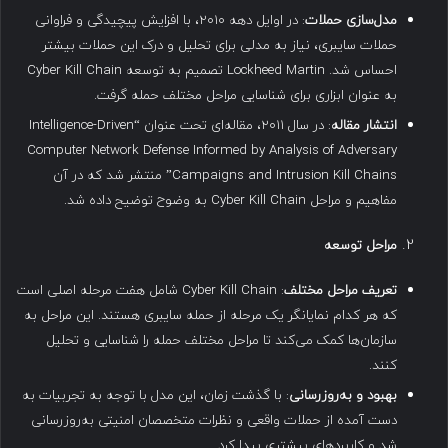
مدل‌سازی حملات
: در اوایل دهه ۲۰۱۰، با افزایش پیچیدگی و فراوانی
حملات سایبری، نیاز به مدلی برای تحلیل و درک این حملات بیشتر
احساس شد. Lockheed Martin تصمیم به توسعه Cyber Kill Chain
به عنوان ابزاری برای شناسایی مراحل مختلف حمله گرفت.
انتشار مقاله
: در سال ۲۰۱۱، مقاله‌ای تحت عنوان “Intelligence-Driven
Computer Network Defense Informed by Analysis of Adversary
Campaigns and Intrusion Kill Chains” منتشر شد که در آن
مفاهیم و مراحل Cyber Kill Chain به وضوح توضیح داده شد.
مراحل توسعه
تعریف مراحل مختلف
: Cyber Kill Chain شامل هفت مرحله اصلی است
که هر کدام نمایانگر یک مرحله از حمله سایبری هستند. این مراحل به
سازمان‌ها کمک می‌کند تا مراحل مختلف حمله را شناسایی و تحلیل
کنند.
بهبود و به‌روزرسانی
: با گذشت زمان، این مدل با توجه به تجربیات به
دست آمده از حملات واقعی و نظرات متخصصان امنیتی به‌روزرسانی
شد و کاربردهای بیشتری پیدا کرد.